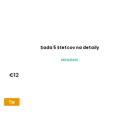
Sada 5 štetcov na detaily
skladom
€12
Tip