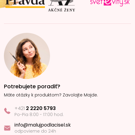
e
Potrebujete poradiť?
Máte otázky k produktom? Zavolajte Majde.
+421
2 2220 5793
Po-Pia 8:00 - 17:00 hod.
info@malujpodlacisel.sk
odpovieme do 24h