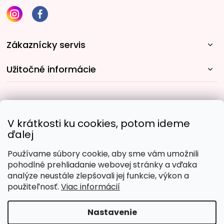
Zákaznícky servis
Užitočné informácie
Rýchle spôsoby dopravy:
V krátkosti ku cookies, potom ideme
ďalej
Používame súbory cookie, aby sme vám umožnili
Obľúbené spôsoby platby:
pohodlné prehliadanie webovej stránky a vďaka
analýze neustále zlepšovali jej funkcie, výkon a
použiteľnosť.
Viac informácií
Nastavenie
Copyright 2026
Malujpodlacisel.sk
. Všetky práva