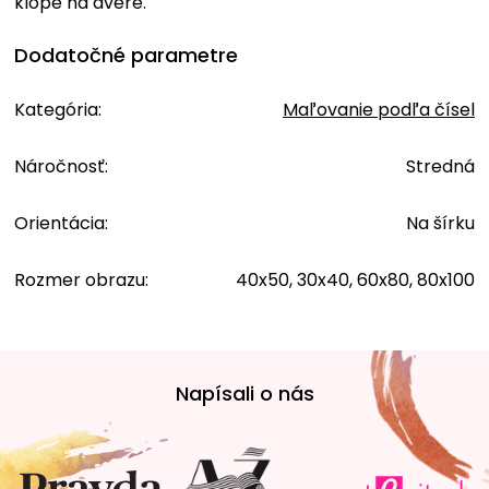
klope na dvere.
Dodatočné parametre
Kategória
:
Maľovanie podľa čísel
Náročnosť
:
Stredná
Orientácia
:
Na šírku
Rozmer obrazu
:
40x50, 30x40, 60x80, 80x100
Z
á
Napísali o nás
p
ä
t
i