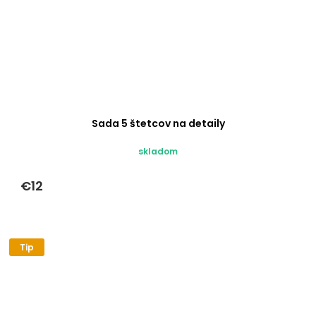
Sada 5 štetcov na detaily
skladom
€12
Tip