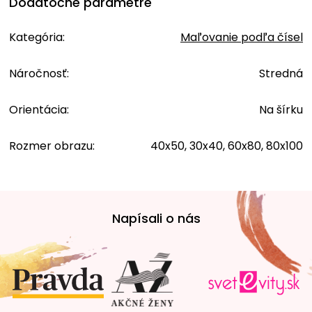
Dodatočné parametre
Kategória
:
Maľovanie podľa čísel
Náročnosť
:
Stredná
Orientácia
:
Na šírku
Rozmer obrazu
:
40x50, 30x40, 60x80, 80x100
Z
á
Napísali o nás
p
ä
t
i
e