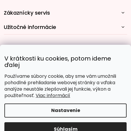
Zákaznícky servis
Užitočné informácie
Rýchle spôsoby dopravy:
V krátkosti ku cookies, potom ideme
ďalej
Používame súbory cookie, aby sme vám umožnili
Obľúbené spôsoby platby:
pohodlné prehliadanie webovej stránky a vďaka
analýze neustále zlepšovali jej funkcie, výkon a
použiteľnosť.
Viac informácií
Nastavenie
Copyright 2026
Malujpodlacisel.sk
. Všetky práva
vyhradené.
Upraviť nastavenie cookies
Súhlasím