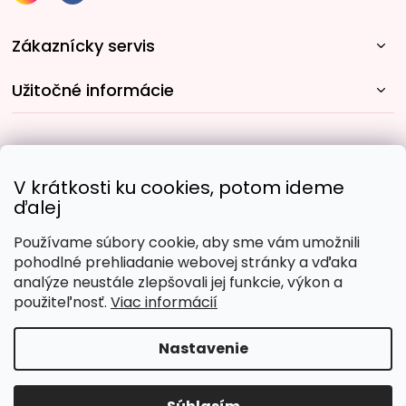
Zákaznícky servis
Užitočné informácie
Rýchle spôsoby dopravy:
V krátkosti ku cookies, potom ideme
ďalej
Používame súbory cookie, aby sme vám umožnili
Obľúbené spôsoby platby:
pohodlné prehliadanie webovej stránky a vďaka
analýze neustále zlepšovali jej funkcie, výkon a
použiteľnosť.
Viac informácií
Nastavenie
Copyright 2026
Malujpodlacisel.sk
. Všetky práva
vyhradené.
Upraviť nastavenie cookies