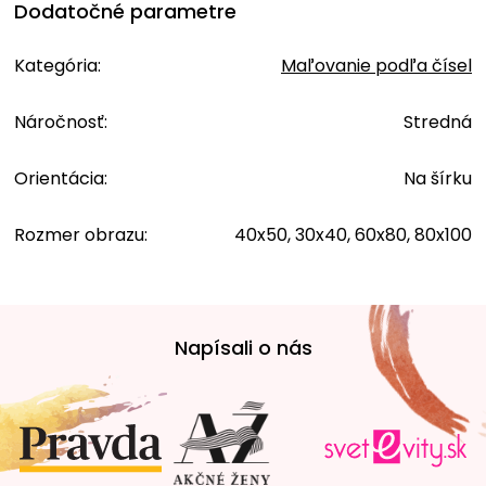
Dodatočné parametre
Kategória
:
Maľovanie podľa čísel
Náročnosť
:
Stredná
Orientácia
:
Na šírku
Rozmer obrazu
:
40x50, 30x40, 60x80, 80x100
Z
á
Napísali o nás
p
ä
t
i
e