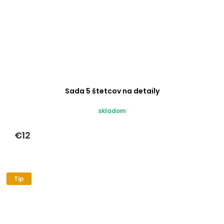
Sada 5 štetcov na detaily
skladom
€12
Tip