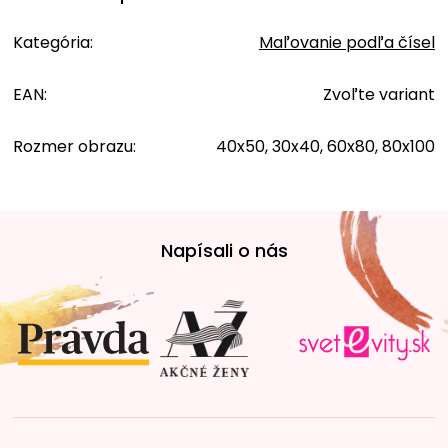
Kategória
:
Maľovanie podľa čísel
EAN
:
Zvoľte variant
Rozmer obrazu
:
40x50, 30x40, 60x80, 80x100
Z
á
Napísali o nás
p
ä
t
i
e