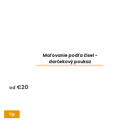
Maľovanie podľa čísel -
darčekový poukaz
darčeky k objednávke sa k
tomuto produktu
€20
nevzťahujú
od
Tip