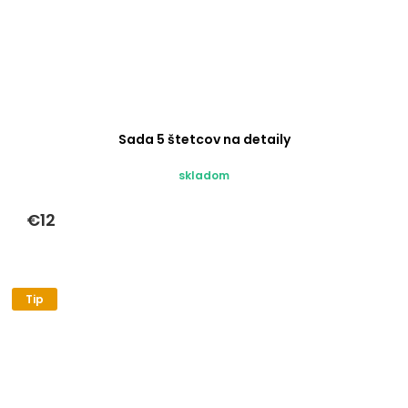
Sada 5 štetcov na detaily
skladom
€12
Tip