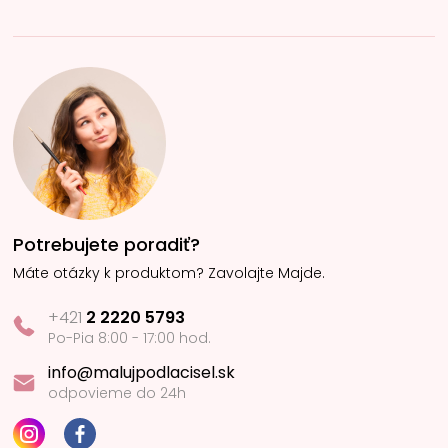
Potrebujete poradiť?
Máte otázky k produktom? Zavolajte Majde.
+421
2 2220 5793
Po-Pia 8:00 - 17:00 hod.
info@malujpodlacisel.sk
odpovieme do 24h