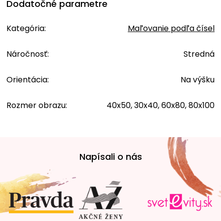
Dodatočné parametre
Kategória
:
Maľovanie podľa čísel
Náročnosť
:
Stredná
Orientácia
:
Na výšku
Rozmer obrazu
:
40x50, 30x40, 60x80, 80x100
Z
á
Napísali o nás
p
ä
t
i
e