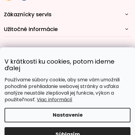
Zákaznícky servis
Užitočné informácie
Rýchle spôsoby dopravy:
V krátkosti ku cookies, potom ideme
ďalej
Používame súbory cookie, aby sme vám umožnili
Obľúbené spôsoby platby:
pohodlné prehliadanie webovej stránky a vďaka
analýze neustále zlepšovali jej funkcie, výkon a
použiteľnosť.
Viac informácií
Nastavenie
Copyright 2026
Malujpodlacisel.sk
. Všetky práva
vyhradené.
Upraviť nastavenie cookies
Súhlasím