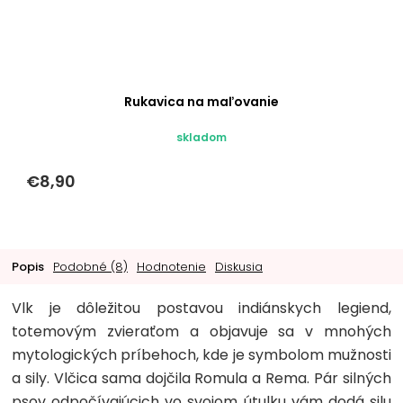
Rukavica na maľovanie
skladom
€8,90
Popis
Podobné (8)
Hodnotenie
Diskusia
Vlk je dôležitou postavou indiánskych legiend,
totemovým zvieraťom a objavuje sa v mnohých
mytologických príbehoch, kde je symbolom mužnosti
a sily. Vlčica sama dojčila Romula a Rema. Pár silných
psov odpočívajúcich vo svojom útulku vám dodá silu