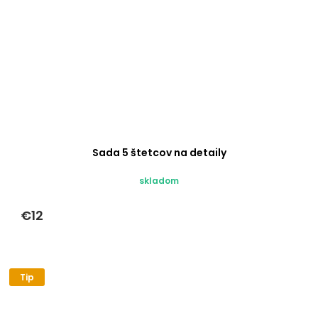
Sada 5 štetcov na detaily
skladom
€12
Tip