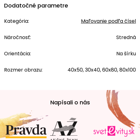
Dodatočné parametre
Kategória
:
Maľovanie podľa čísel
Náročnosť
:
Stredná
Orientácia
:
Na šírku
Rozmer obrazu
:
40x50, 30x40, 60x80, 80x100
Z
á
Napísali o nás
p
ä
t
i
e