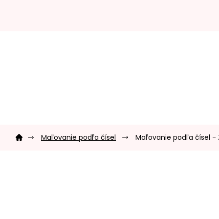
Prejsť
na
obsah
Domov
Maľovanie podľa čísel
Maľovanie podľa čísel -