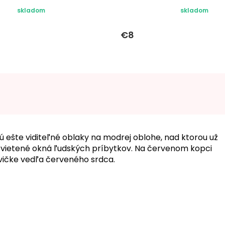
skladom
skladom
€8
ešte viditeľné oblaky na modrej oblohe, nad ktorou už
zsvietené okná ľudských príbytkov. Na červenom kopci
vičke vedľa červeného srdca.