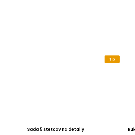
Tip
Sada 5 štetcov na detaily
Ru