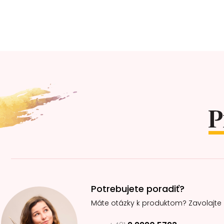
Z
á
p
ä
t
i
e
Potrebujete poradiť?
Máte otázky k produktom? Zavolajte