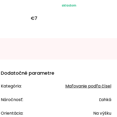
skladom
€7
Dodatočné parametre
Kategória
:
Maľovanie podľa čísel
Náročnosť
:
Ľahká
Orientácia
:
Na výšku