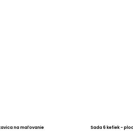
kavica na maľovanie
Sada 6 kefiek - plo