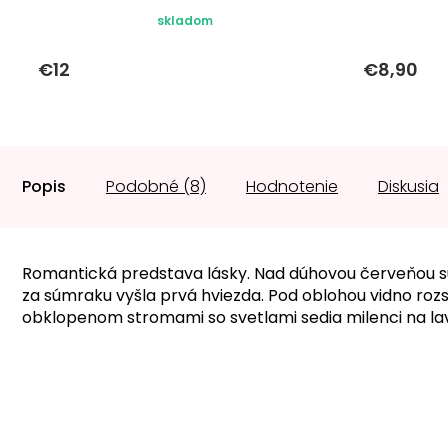
skladom
€12
€8,90
Popis
Podobné (8)
Hodnotenie
Diskusia
Romantická predstava lásky. Nad dúhovou červeňou sú 
za súmraku vyšla prvá hviezda. Pod oblohou vidno ro
obklopenom stromami so svetlami sedia milenci na la