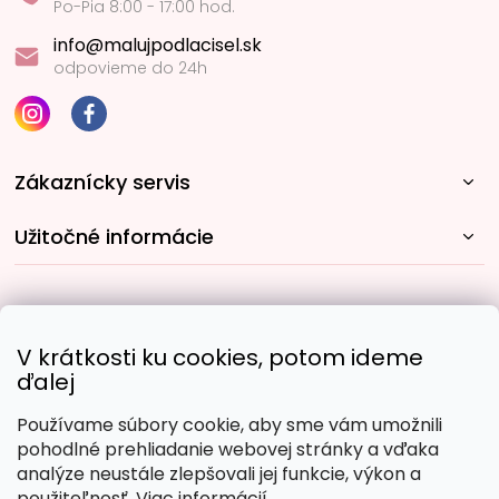
Po-Pia 8:00 - 17:00 hod.
info@malujpodlacisel.sk
odpovieme do 24h
Zákaznícky servis
Užitočné informácie
Rýchle spôsoby dopravy:
V krátkosti ku cookies, potom ideme
ďalej
Používame súbory cookie, aby sme vám umožnili
Obľúbené spôsoby platby:
pohodlné prehliadanie webovej stránky a vďaka
analýze neustále zlepšovali jej funkcie, výkon a
použiteľnosť.
Viac informácií