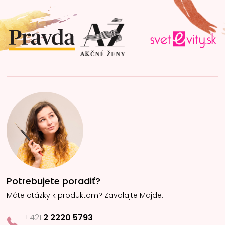
p
ä
t
i
e
Potrebujete poradiť?
Máte otázky k produktom? Zavolajte Majde.
+421
2 2220 5793