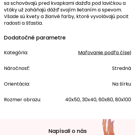
sa schovávajú pred kvapkami dažďa pod lavičkou a
vtáky už zaháňajú dážď svojím lietaním a spevom.
Všade sú kvety a žiarivé farby, ktoré vyvolávajú pocit
radosti a šťastia.
Dodatočné parametre
Kategória
:
Maľovanie podľa čísel
Náročnosť
:
Stredná
Orientácia
:
Na šírku
Rozmer obrazu
:
40x50, 30x40, 60x80, 80x100
Z
á
Napísali o nás