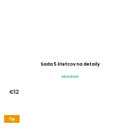
Sada 5 štetcov na detaily
skladom
€12
Tip