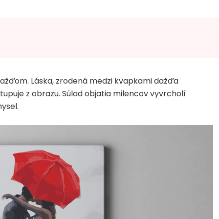
 dažďom. Láska, zrodená medzi kvapkami dažďa
upuje z obrazu. Súlad objatia milencov vyvrcholí
ysel.