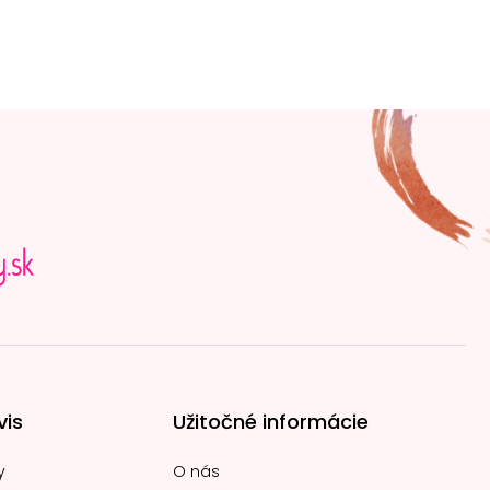
vis
Užitočné informácie
y
O nás