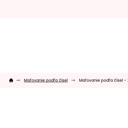
Prejsť
na
obsah
Domov
Maľovanie podľa čísel
Maľovanie podľa čísel -