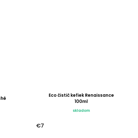
Eco čistič kefiek Renaissance
ché
100ml
skladom
€7