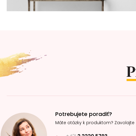
Z
á
p
ä
t
i
e
Potrebujete poradiť?
Máte otázky k produktom? Zavolajte