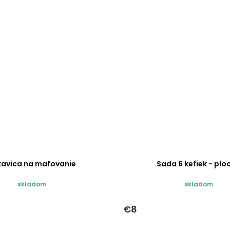
kavica na maľovanie
Sada 6 kefiek - plo
skladom
skladom
€8