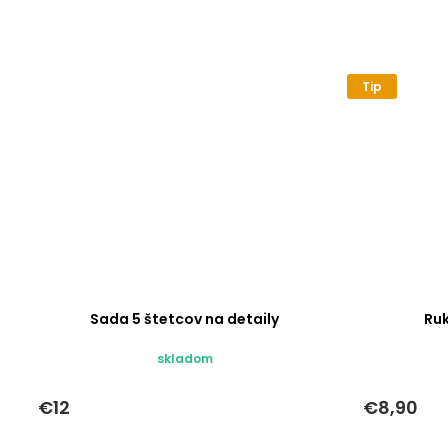
Tip
Sada 5 štetcov na detaily
Ru
skladom
€12
€8,90