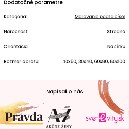
Dodatočné parametre
Kategória
:
Maľovanie podľa čísel
Náročnosť
:
Stredná
Orientácia
:
Na šírku
Rozmer obrazu
:
40x50, 30x40, 60x80, 80x100
Z
á
Napísali o nás
p
ä
t
i
e