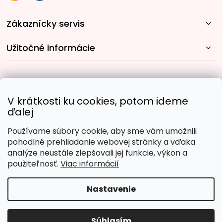
Zákaznícky servis
Užitočné informácie
Rýchle spôsoby dopravy:
V krátkosti ku cookies, potom ideme
ďalej
Používame súbory cookie, aby sme vám umožnili
Obľúbené spôsoby platby:
pohodlné prehliadanie webovej stránky a vďaka
analýze neustále zlepšovali jej funkcie, výkon a
použiteľnosť.
Viac informácií
Nastavenie
Copyright 2026
Malujpodlacisel.sk
. Všetky práva
vyhradené.
Upraviť nastavenie cookies
Súhlasím