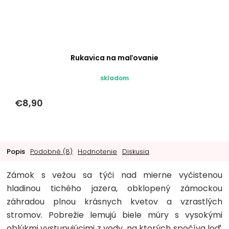
Rukavica na maľovanie
skladom
€8,90
Popis
Podobné (8)
Hodnotenie
Diskusia
Zámok s vežou sa týči nad mierne vyčistenou
hladinou tichého jazera, obklopený zámockou
záhradou plnou krásnych kvetov a vzrastlých
stromov. Pobrežie lemujú biele múry s vysokými
oblúkmi vystupujúcimi z vody, na ktorých spočíva loď.