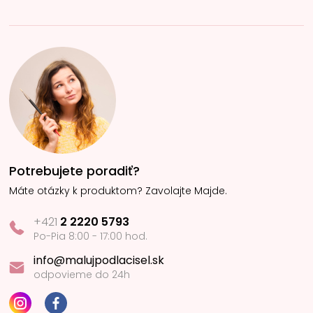
Potrebujete poradiť?
Máte otázky k produktom? Zavolajte Majde.
+421
2 2220 5793
Po-Pia 8:00 - 17:00 hod.
info@malujpodlacisel.sk
odpovieme do 24h