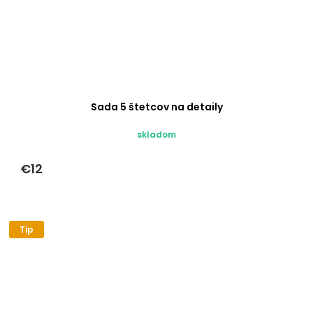
Sada 5 štetcov na detaily
skladom
€12
Tip