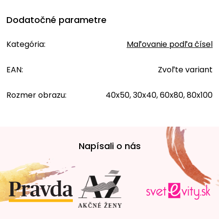
Dodatočné parametre
Kategória
:
Maľovanie podľa čísel
EAN
:
Zvoľte variant
Rozmer obrazu
:
40x50, 30x40, 60x80, 80x100
Z
á
Napísali o nás
p
ä
t
i
e