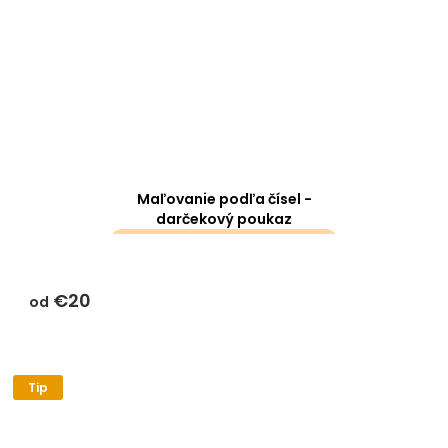
Maľovanie podľa čísel -
darčekový poukaz
darčeky k objednávke sa k
tomuto produktu
€20
nevzťahujú
od
Tip