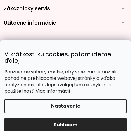
Zákaznícky servis
Užitočné informácie
Rýchle spôsoby dopravy:
V krátkosti ku cookies, potom ideme
ďalej
Používame súbory cookie, aby sme vám umožnili
Obľúbené spôsoby platby:
pohodlné prehliadanie webovej stránky a vďaka
analýze neustále zlepšovali jej funkcie, výkon a
použiteľnosť.
Viac informácií
Nastavenie
Copyright 2026
Malujpodlacisel.sk
. Všetky práva
vyhradené.
Upraviť nastavenie cookies
Súhlasím
Vytvoril Shoptet