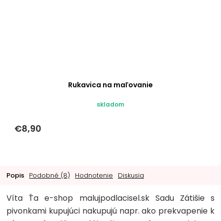
Rukavica na maľovanie
skladom
€8,90
Popis
Podobné (8)
Hodnotenie
Diskusia
Víta Ťa e-shop malujpodlacisel.sk Sadu Zátišie s
pivonkami kupujúci nakupujú napr. ako prekvapenie k