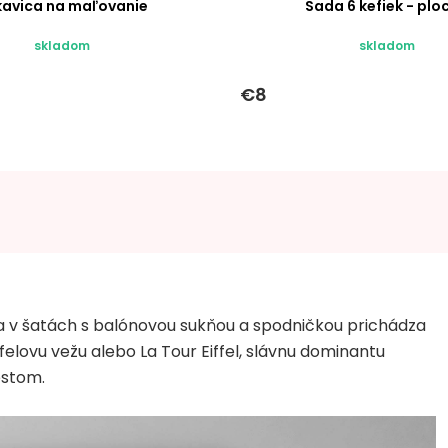
kavica na maľovanie
Sada 6 kefiek - plo
skladom
skladom
€8
 v šatách s balónovou sukňou a spodničkou prichádza
felovu vežu alebo La Tour Eiffel, slávnu dominantu
estom.