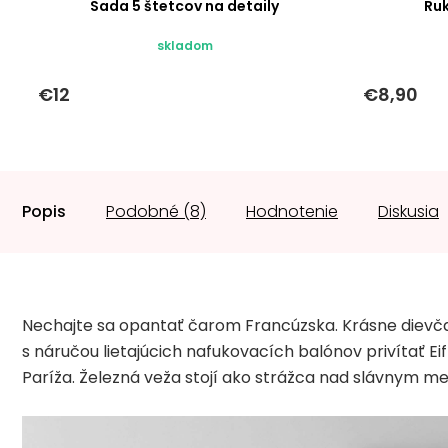
Sada 5 štetcov na detaily
Ru
skladom
€12
€8,90
Popis
Podobné (8)
Hodnotenie
Diskusia
Nechajte sa opantať čarom Francúzska. Krásne dievča
s náručou lietajúcich nafukovacích balónov privítať Eif
Paríža. Železná veža stojí ako strážca nad slávnym m