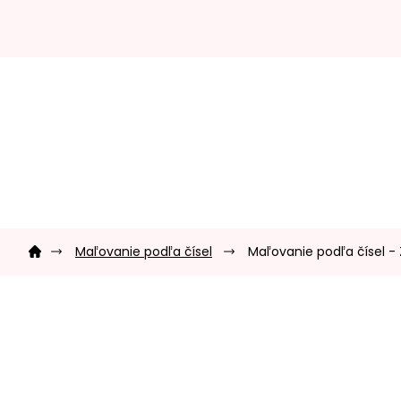
Prejsť
na
obsah
Domov
Maľovanie podľa čísel
Maľovanie podľa čísel - 