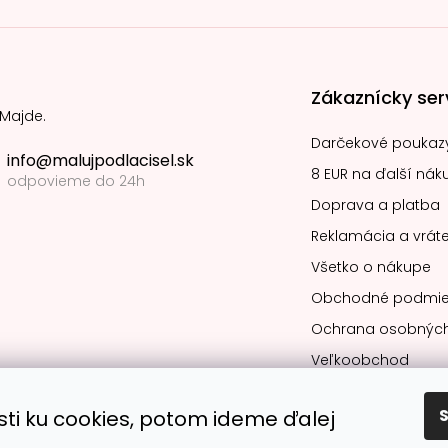
Zákaznícky ser
 Majde.
Darčekové poukaz
info@malujpodlacisel.sk
8 EUR na ďalší nák
odpovieme do 24h
Doprava a platba
Reklamácia a vráte
Všetko o nákupe
Obchodné podmie
Ochrana osobných
Veľkoobchod
sti ku cookies, potom ideme ďalej