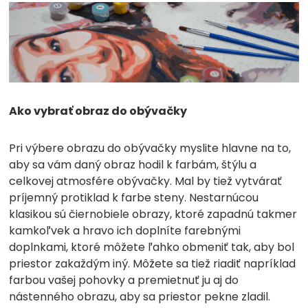
Ako vybrať obraz do obývačky
Pri výbere obrazu do obývačky myslite hlavne na to,
aby sa vám daný obraz hodil k farbám, štýlu a
celkovej atmosfére obývačky. Mal by tiež vytvárať
príjemný protiklad k farbe steny. Nestarnúcou
klasikou sú čiernobiele obrazy, ktoré zapadnú takmer
kamkoľvek a hravo ich doplníte farebnými
doplnkami, ktoré môžete ľahko obmeniť tak, aby bol
priestor
zakaždým iný. Môžete sa tiež riadiť napríklad
farbou vašej pohovky a premietnuť ju aj do
nástenného obrazu, aby sa priestor pekne zladil.