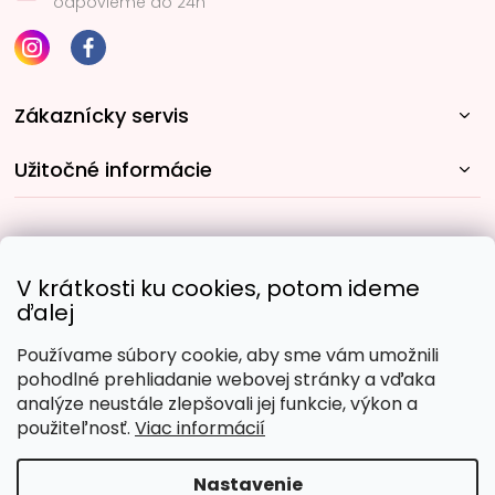
odpovieme do 24h
Zákaznícky servis
Užitočné informácie
Rýchle spôsoby dopravy:
V krátkosti ku cookies, potom ideme
ďalej
Používame súbory cookie, aby sme vám umožnili
Obľúbené spôsoby platby:
pohodlné prehliadanie webovej stránky a vďaka
analýze neustále zlepšovali jej funkcie, výkon a
použiteľnosť.
Viac informácií
Nastavenie