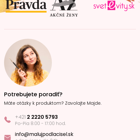
i
e
Potrebujete poradiť?
Máte otázky k produktom? Zavolajte Majde.
+421
2 2220 5793
Po-Pia 8:00 - 17:00 hod.
info@malujpodlacisel.sk