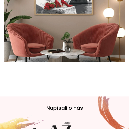
Z
á
Napísali o nás
p
ä
t