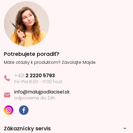
Potrebujete poradiť?
Máte otázky k produktom? Zavolajte Majde.
+421
2 2220 5793
Po-Pia 8:00 - 17:00 hod.
info@malujpodlacisel.sk
odpovieme do 24h
Zákaznícky servis