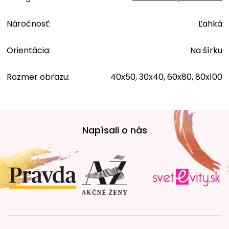
Náročnosť
:
Ľahká
Orientácia
:
Na šírku
Rozmer obrazu
:
40x50, 30x40, 60x80, 80x100
Z
á
Napísali o nás
p
ä
t
i
e