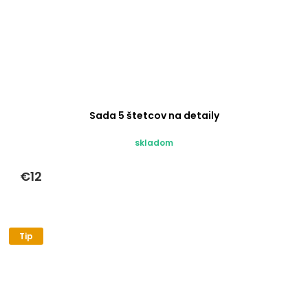
Sada 5 štetcov na detaily
skladom
€12
Tip