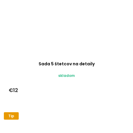
Sada 5 štetcov na detaily
skladom
€12
Tip