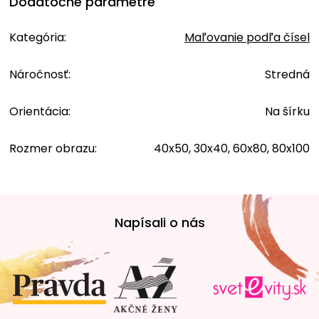
Dodatočné parametre
Kategória
:
Maľovanie podľa čísel
Náročnosť
:
Stredná
Orientácia
:
Na šírku
Rozmer obrazu
:
40x50, 30x40, 60x80, 80x100
Z
á
Napísali o nás
p
ä
t
i
e