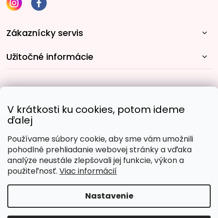
Zákaznícky servis
Užitočné informácie
Rýchle spôsoby dopravy:
V krátkosti ku cookies, potom ideme
ďalej
Používame súbory cookie, aby sme vám umožnili
Obľúbené spôsoby platby:
pohodlné prehliadanie webovej stránky a vďaka
analýze neustále zlepšovali jej funkcie, výkon a
použiteľnosť.
Viac informácií
Nastavenie
Copyright 2026
Malujpodlacisel.sk
. Všetky práva
vyhradené.
Upraviť nastavenie cookies