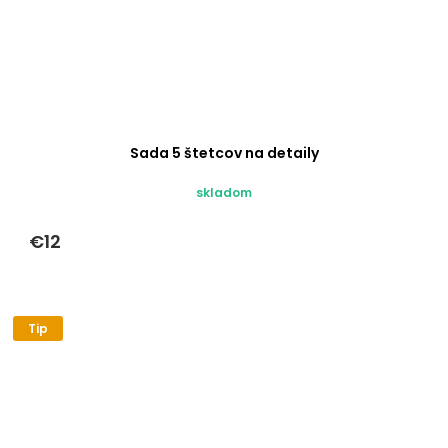
Sada 5 štetcov na detaily
skladom
€12
Tip