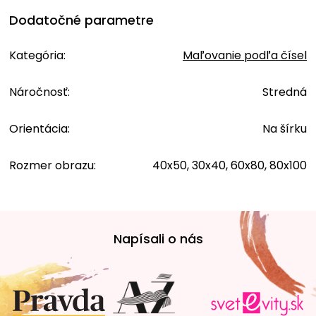
Dodatočné parametre
Kategória
:
Maľovanie podľa čísel
Náročnosť
:
Stredná
Orientácia
:
Na šírku
Rozmer obrazu
:
40x50, 30x40, 60x80, 80x100
Z
á
Napísali o nás
p
ä
t
i
e