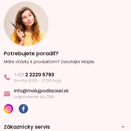
Potrebujete poradiť?
Máte otázky k produktom? Zavolajte Majde.
+421
2 2220 5793
Po-Pia 8:00 - 17:00 hod.
info@malujpodlacisel.sk
odpovieme do 24h
Zákaznícky servis