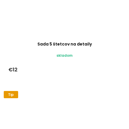
Sada 5 štetcov na detaily
skladom
€12
Tip