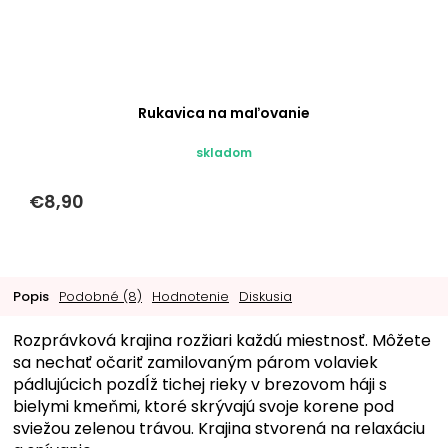
Rukavica na maľovanie
skladom
€8,90
Popis
Podobné (8)
Hodnotenie
Diskusia
Rozprávková krajina rozžiari každú miestnosť. Môžete
sa nechať očariť zamilovaným párom volaviek
pádlujúcich pozdĺž tichej rieky v brezovom háji s
bielymi kmeňmi, ktoré skrývajú svoje korene pod
sviežou zelenou trávou. Krajina stvorená na relaxáciu