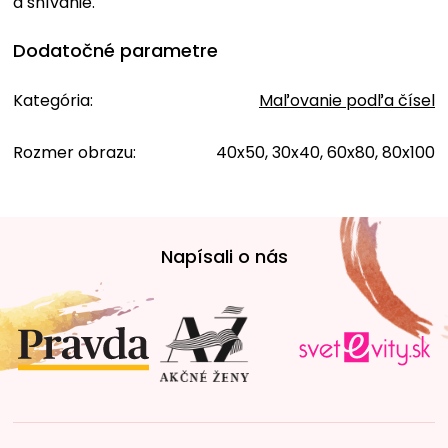
a snívanie.
Dodatočné parametre
Kategória
:
Maľovanie podľa čísel
Rozmer obrazu
:
40x50, 30x40, 60x80, 80x100
Z
á
Napísali o nás
p
ä
t
i
e