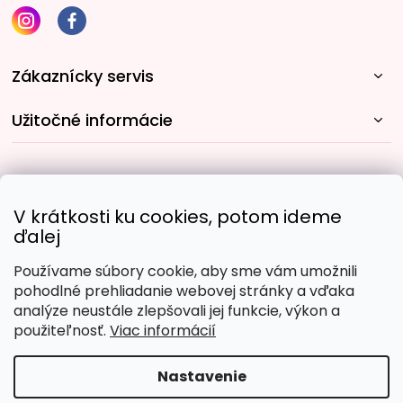
Zákaznícky servis
Užitočné informácie
Rýchle spôsoby dopravy:
V krátkosti ku cookies, potom ideme
ďalej
Používame súbory cookie, aby sme vám umožnili
Obľúbené spôsoby platby:
pohodlné prehliadanie webovej stránky a vďaka
analýze neustále zlepšovali jej funkcie, výkon a
použiteľnosť.
Viac informácií
Nastavenie
Copyright 2026
Malujpodlacisel.sk
. Všetky práva