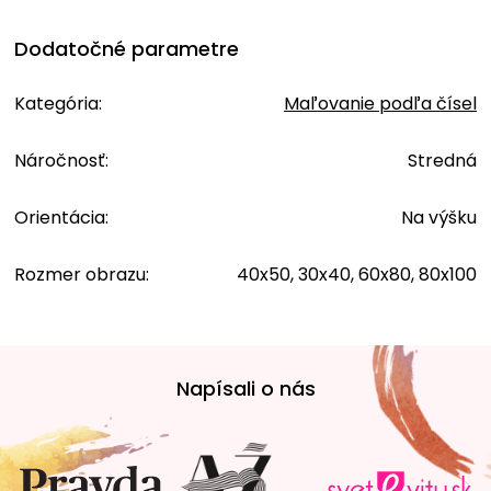
Dodatočné parametre
Kategória
:
Maľovanie podľa čísel
Náročnosť
:
Stredná
Orientácia
:
Na výšku
Rozmer obrazu
:
40x50, 30x40, 60x80, 80x100
Z
á
Napísali o nás
p
ä
t
i