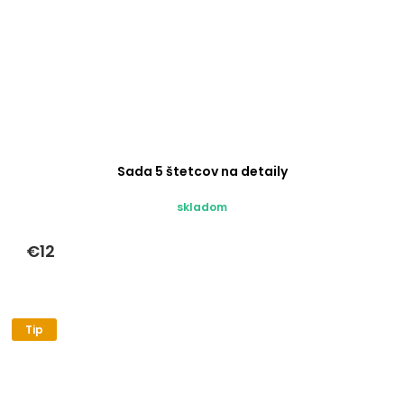
Sada 5 štetcov na detaily
skladom
€12
Tip