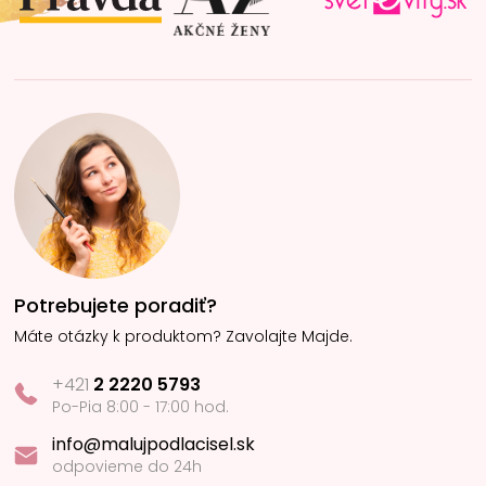
e
Potrebujete poradiť?
Máte otázky k produktom? Zavolajte Majde.
+421
2 2220 5793
Po-Pia 8:00 - 17:00 hod.
info@malujpodlacisel.sk
odpovieme do 24h