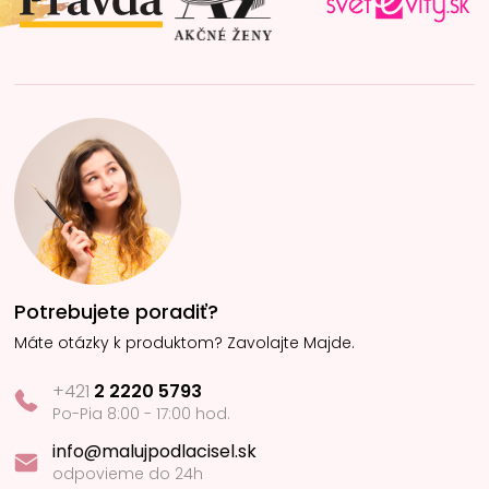
e
Potrebujete poradiť?
Máte otázky k produktom? Zavolajte Majde.
+421
2 2220 5793
Po-Pia 8:00 - 17:00 hod.
info@malujpodlacisel.sk
odpovieme do 24h