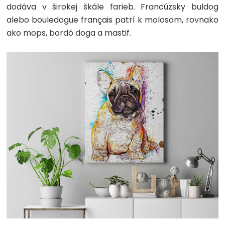
dodáva v širokej škále farieb. Francúzsky buldog
alebo bouledogue français patrí k molosom, rovnako
ako mops, bordó doga a mastif.