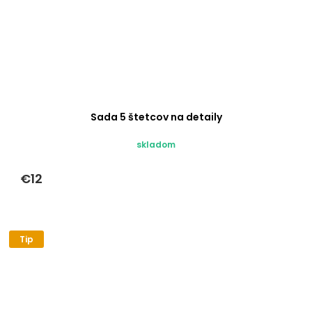
Sada 5 štetcov na detaily
skladom
€12
Tip