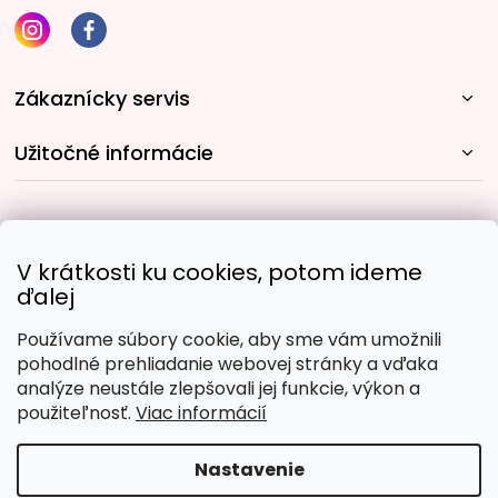
Zákaznícky servis
Užitočné informácie
Rýchle spôsoby dopravy:
V krátkosti ku cookies, potom ideme
ďalej
Používame súbory cookie, aby sme vám umožnili
Obľúbené spôsoby platby:
pohodlné prehliadanie webovej stránky a vďaka
analýze neustále zlepšovali jej funkcie, výkon a
použiteľnosť.
Viac informácií
Nastavenie
Copyright 2026
Malujpodlacisel.sk
. Všetky práva