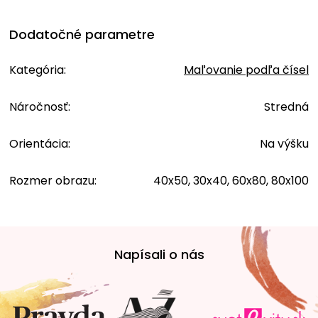
Dodatočné parametre
Kategória
:
Maľovanie podľa čísel
Náročnosť
:
Stredná
Orientácia
:
Na výšku
Rozmer obrazu
:
40x50, 30x40, 60x80, 80x100
Z
á
Napísali o nás
p
ä
t
i