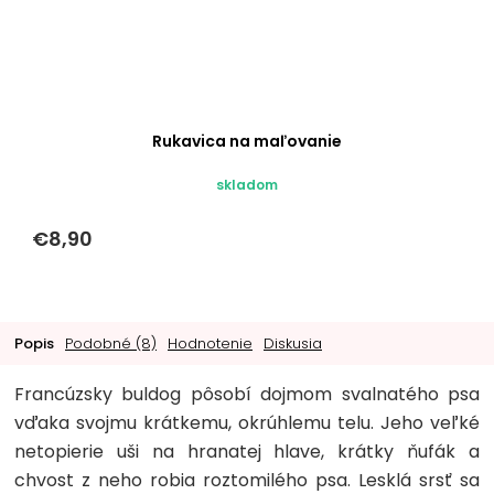
Rukavica na maľovanie
skladom
€8,90
Popis
Podobné (8)
Hodnotenie
Diskusia
Francúzsky buldog pôsobí dojmom svalnatého psa
vďaka svojmu krátkemu, okrúhlemu telu. Jeho veľké
netopierie uši na hranatej hlave, krátky ňufák a
chvost z neho robia roztomilého psa. Lesklá srsť sa