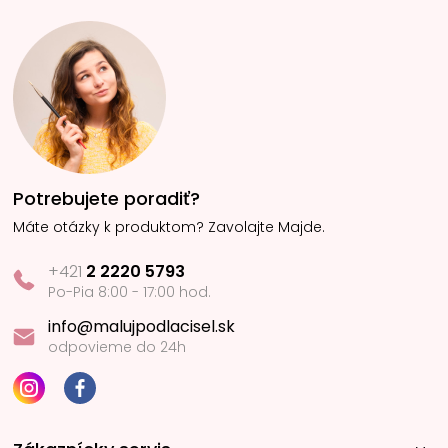
Potrebujete poradiť?
Máte otázky k produktom? Zavolajte Majde.
+421
2 2220 5793
Po-Pia 8:00 - 17:00 hod.
info@malujpodlacisel.sk
odpovieme do 24h