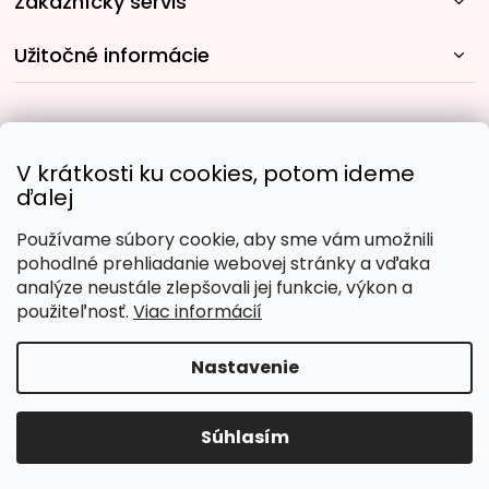
Zákaznícky servis
Užitočné informácie
Rýchle spôsoby dopravy:
V krátkosti ku cookies, potom ideme
ďalej
Používame súbory cookie, aby sme vám umožnili
Obľúbené spôsoby platby:
pohodlné prehliadanie webovej stránky a vďaka
analýze neustále zlepšovali jej funkcie, výkon a
použiteľnosť.
Viac informácií
Nastavenie
Copyright 2026
Malujpodlacisel.sk
. Všetky práva
vyhradené.
Upraviť nastavenie cookies
Súhlasím
Vytvoril Shoptet