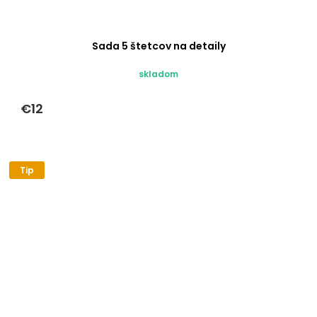
Sada 5 štetcov na detaily
skladom
€12
Tip