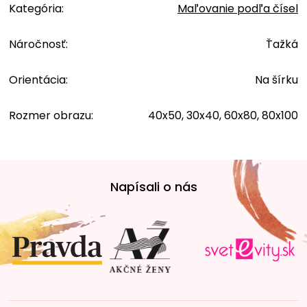
Kategória
:
Maľovanie podľa čísel
Náročnosť
:
Ťažká
Orientácia
:
Na šírku
Rozmer obrazu
:
40x50, 30x40, 60x80, 80x100
Z
á
Napísali o nás
p
ä
t
i
e