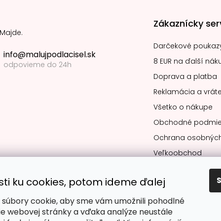
Zákaznícky ser
 Majde.
Darčekové poukaz
info@malujpodlacisel.sk
8 EUR na ďalší nák
odpovieme do 24h
Doprava a platba
Reklamácia a vráte
Všetko o nákupe
Obchodné podmie
Ochrana osobných
Veľkoobchod
sti ku cookies, potom ideme ďalej
súbory cookie, aby sme vám umožnili pohodlné
Obľúbené spô
ie webovej stránky a vďaka analýze neustále