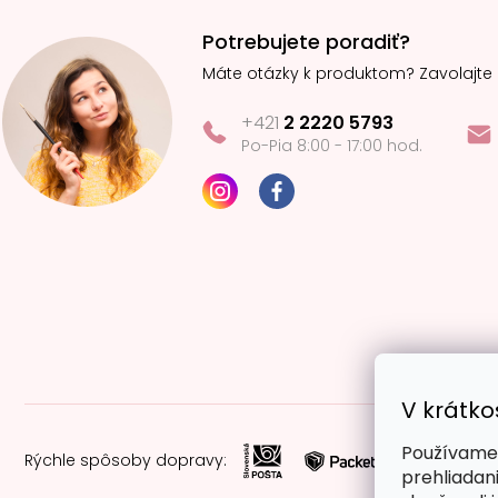
Potrebujete poradiť?
Máte otázky k produktom? Zavolajte
+421
2 2220 5793
Po-Pia 8:00 - 17:00 hod.
V krátko
Používame 
Rýchle spôsoby dopravy:
prehliadan