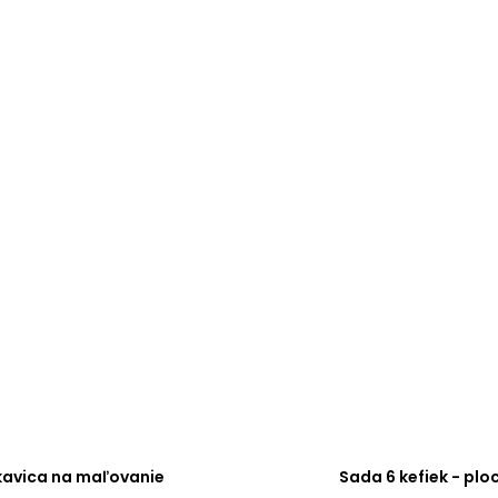
kavica na maľovanie
Sada 6 kefiek - plo