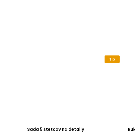
Tip
Sada 5 štetcov na detaily
Ru