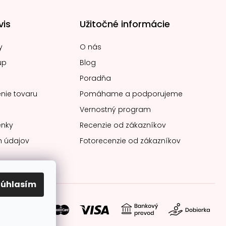
vis
Užitočné informácie
y
O nás
up
Blog
Poradňa
nie tovaru
Pomáhame a podporujeme
Vernostný program
nky
Recenzie od zákazníkov
 údajov
Fotorecenzie od zákazníkov
Súhlasím
soby platby: