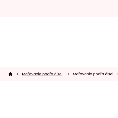
Prejsť
na
obsah
Domov
Maľovanie podľa čísel
Maľovanie podľa čísel - 