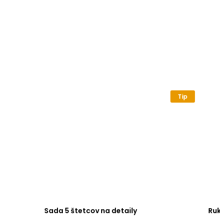
Tip
Sada 5 štetcov na detaily
Ru