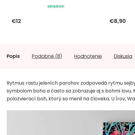
skladom
€12
€8,90
Popis
Podobné (8)
Hodnotenie
Diskusia
Rytmus rastu jeleních parohov zodpovedá rytmu sejby a
symbolom boha a často sa zobrazuje aj s bohmi lovu. 
polozvierací boh, ktorý sa menil na človeka. U Írov, W