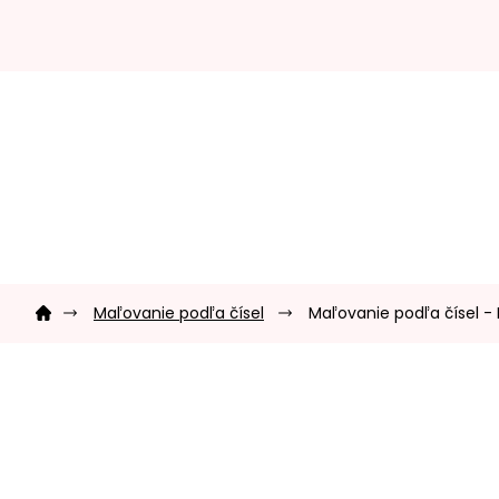
Prejsť
na
obsah
Domov
Maľovanie podľa čísel
Maľovanie podľa čísel - 