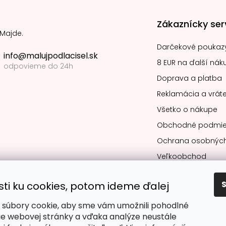
Zákaznícky ser
 Majde.
Darčekové poukaz
info@malujpodlacisel.sk
8 EUR na ďalší nák
odpovieme do 24h
Doprava a platba
Reklamácia a vráte
Všetko o nákupe
Obchodné podmie
Ochrana osobných
Veľkoobchod
sti ku cookies, potom ideme ďalej
súbory cookie, aby sme vám umožnili pohodlné
Obľúbené spô
ie webovej stránky a vďaka analýze neustále