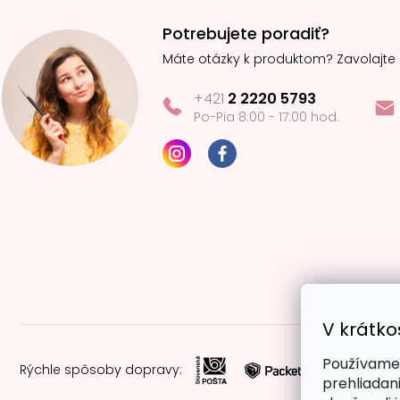
Potrebujete poradiť?
Máte otázky k produktom? Zavolajte
+421
2 2220 5793
Po-Pia 8:00 - 17:00 hod.
V krátko
Používame 
Rýchle spôsoby dopravy:
prehliadan