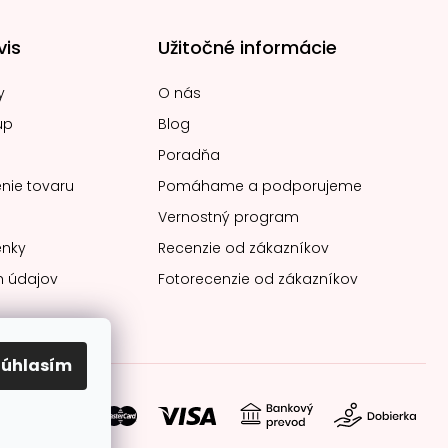
vis
Užitočné informácie
y
O nás
up
Blog
Poradňa
nie tovaru
Pomáhame a podporujeme
Vernostný program
nky
Recenzie od zákazníkov
 údajov
Fotorecenzie od zákazníkov
Súhlasím
soby platby: