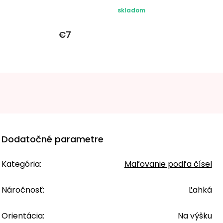
skladom
€7
Dodatočné parametre
Kategória
:
Maľovanie podľa čísel
Náročnosť
:
Ľahká
Orientácia
:
Na výšku