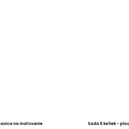
kavica na maľovanie
Sada 6 kefiek - plo