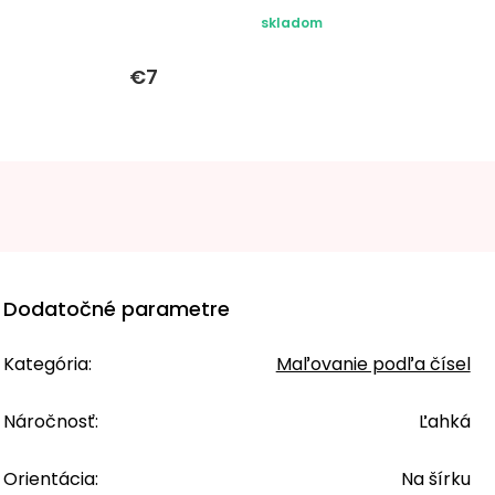
skladom
€7
Dodatočné parametre
Kategória
:
Maľovanie podľa čísel
Náročnosť
:
Ľahká
Orientácia
:
Na šírku