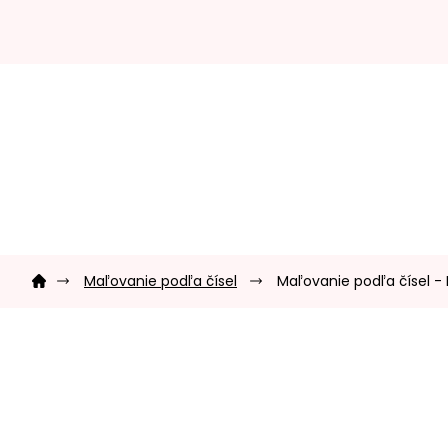
Prejsť
na
obsah
Domov
Maľovanie podľa čísel
Maľovanie podľa čísel - 