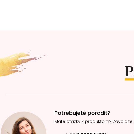
Z
á
p
ä
t
i
e
Potrebujete poradiť?
Máte otázky k produktom? Zavolajte