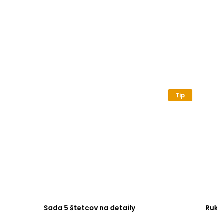
Tip
Sada 5 štetcov na detaily
Ru