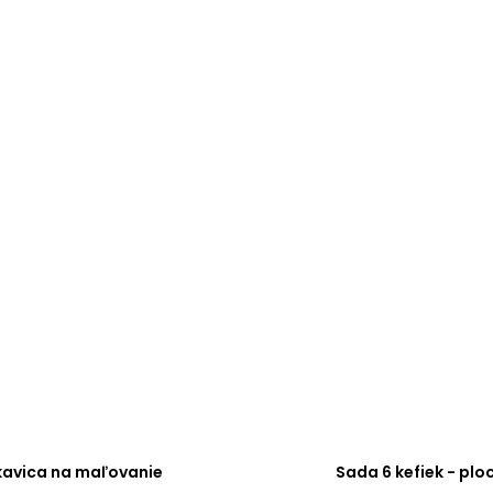
kavica na maľovanie
Sada 6 kefiek - plo