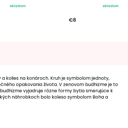
skladom
skladom
€8
a kolies na konároch. Kruh je symbolom jednoty,
večného opakovania života. V zenovom budhizme je to
V budhizme vyjadruje rôzne formy bytia smerujúce k
nských náhrobkoch bolo koleso symbolom Boha a