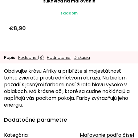
Rukavica na maľovanie
skladom
€8,90
Popis
Podobné (8)
Hodnotenie
Diskusia
Obdivujte krásu Afriky a priblížte si majestátnosť
tohto zvieraťa prostredníctvom obrazu. Na bielom
pozadí s jasnými farbami nosí žirafa hlavu vysoko v
oblakoch. Má krásne oči, ktoré sa cudne nakláňajú a
napĺňajú vás pocitom pokoja. Farby zvýrazňujú jeho
energiu.
Dodatočné parametre
Kategória
:
Maľovanie podľa čísel