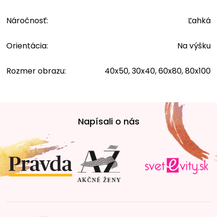
Náročnosť
:
Ľahká
Orientácia
:
Na výšku
Rozmer obrazu
:
40x50, 30x40, 60x80, 80x100
Z
á
Napísali o nás
p
ä
t
i
e