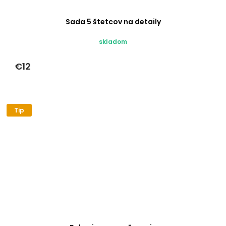
Sada 5 štetcov na detaily
skladom
€12
Tip