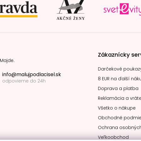
Zákaznícky ser
 Majde.
Darčekové poukaz
info@malujpodlacisel.sk
8 EUR na ďalší nák
odpovieme do 24h
Doprava a platba
Reklamácia a vráte
Všetko o nákupe
Obchodné podmie
Ochrana osobných
Veľkoobchod