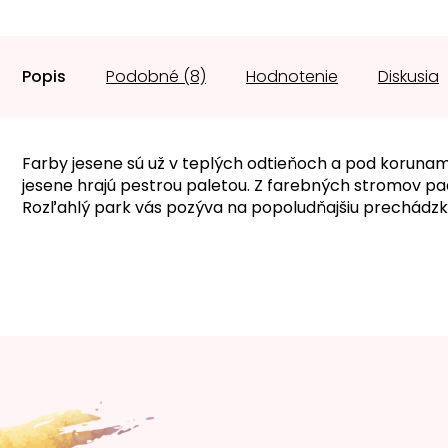
Popis
Podobné (8)
Hodnotenie
Diskusia
Farby jesene sú už v teplých odtieňoch a pod korunam
jesene hrajú pestrou paletou. Z farebných stromov pad
Rozľahlý park vás pozýva na popoludňajšiu prechádz
Z
á
p
ä
t