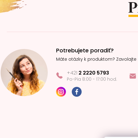
i
e
Potrebujete poradiť?
Máte otázky k produktom? Zavolajte
+421
2 2220 5793
Po-Pia 8:00 - 17:00 hod.