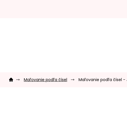
Prejsť
na
obsah
Domov
Maľovanie podľa čísel
Maľovanie podľa čísel -