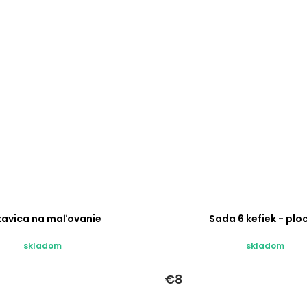
kavica na maľovanie
Sada 6 kefiek - plo
skladom
skladom
€8