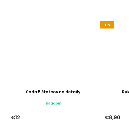
Tip
Sada 5 štetcov na detaily
Ru
skladom
€12
€8,90