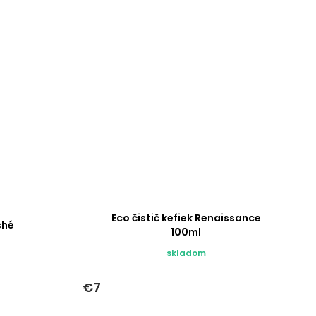
Eco čistič kefiek Renaissance
ché
100ml
skladom
€7