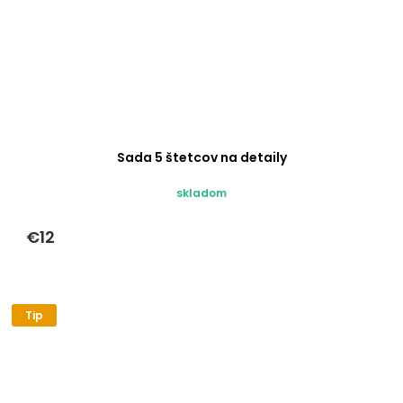
Sada 5 štetcov na detaily
skladom
€12
Tip