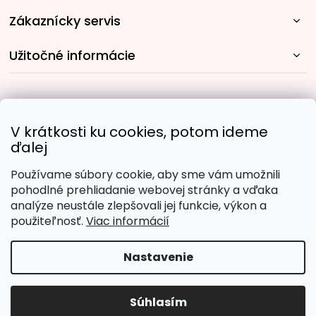
Zákaznícky servis
Užitočné informácie
Rýchle spôsoby dopravy:
V krátkosti ku cookies, potom ideme
ďalej
Používame súbory cookie, aby sme vám umožnili
Obľúbené spôsoby platby:
pohodlné prehliadanie webovej stránky a vďaka
analýze neustále zlepšovali jej funkcie, výkon a
použiteľnosť.
Viac informácií
Nastavenie
Copyright 2026
Malujpodlacisel.sk
. Všetky práva
vyhradené.
Upraviť nastavenie cookies
Súhlasím
Vytvoril Shoptet