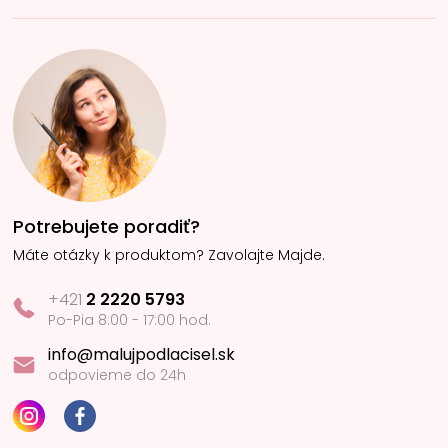
Potrebujete poradiť?
Máte otázky k produktom? Zavolajte Majde.
+421
2 2220 5793
Po-Pia 8:00 - 17:00 hod.
info@malujpodlacisel.sk
odpovieme do 24h