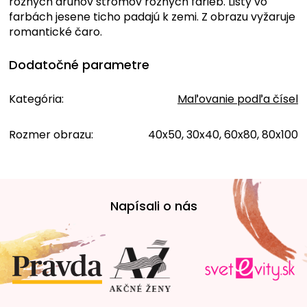
rôznych druhov stromov rôznych farieb. Listy vo
farbách jesene ticho padajú k zemi. Z obrazu vyžaruje
romantické čaro.
Dodatočné parametre
Kategória
:
Maľovanie podľa čísel
Rozmer obrazu
:
40x50, 30x40, 60x80, 80x100
Z
á
Napísali o nás
p
ä
t
i
e