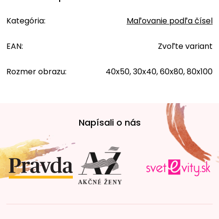
Kategória
:
Maľovanie podľa čísel
EAN
:
Zvoľte variant
Rozmer obrazu
:
40x50, 30x40, 60x80, 80x100
Z
á
Napísali o nás
p
ä
t
i
e