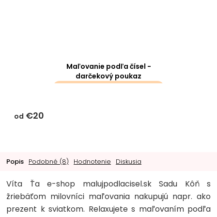
Maľovanie podľa čísel -
darčekový poukaz
darčeky k objednávke sa k
tomuto produktu
€20
nevzťahujú
od
Popis
Podobné (8)
Hodnotenie
Diskusia
Víta Ťa e-shop malujpodlacisel.sk Sadu Kôň s
žriebäťom milovníci maľovania nakupujú napr. ako
prezent k sviatkom. Relaxujete s maľovaním podľa