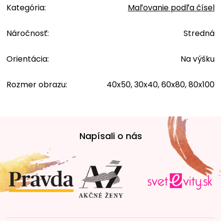
Kategória
:
Maľovanie podľa čísel
Náročnosť
:
Stredná
Orientácia
:
Na výšku
Rozmer obrazu
:
40x50, 30x40, 60x80, 80x100
Z
á
Napísali o nás
p
ä
t
i
e