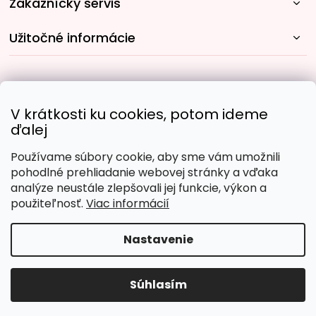
Zákaznícky servis
Užitočné informácie
Rýchle spôsoby dopravy:
V krátkosti ku cookies, potom ideme
ďalej
Používame súbory cookie, aby sme vám umožnili
Obľúbené spôsoby platby:
pohodlné prehliadanie webovej stránky a vďaka
analýze neustále zlepšovali jej funkcie, výkon a
použiteľnosť.
Viac informácií
Nastavenie
Copyright 2026
Malujpodlacisel.sk
. Všetky práva
vyhradené.
Upraviť nastavenie cookies
Súhlasím
Vytvoril Shoptet