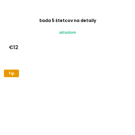
Sada 5 štetcov na detaily
skladom
€12
Tip