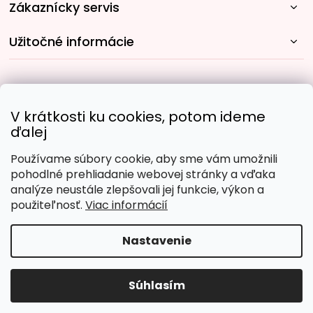
Zákaznícky servis
Užitočné informácie
Rýchle spôsoby dopravy:
V krátkosti ku cookies, potom ideme
ďalej
Používame súbory cookie, aby sme vám umožnili
Obľúbené spôsoby platby:
pohodlné prehliadanie webovej stránky a vďaka
analýze neustále zlepšovali jej funkcie, výkon a
použiteľnosť.
Viac informácií
Nastavenie
Copyright 2026
Malujpodlacisel.sk
. Všetky práva
vyhradené.
Upraviť nastavenie cookies
Súhlasím
Vytvoril Shoptet