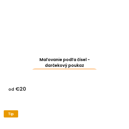
Maľovanie podľa čísel -
darčekový poukaz
darčeky k objednávke sa k
tomuto produktu
€20
nevzťahujú
od
Tip