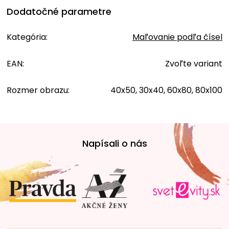
Dodatočné parametre
Kategória
:
Maľovanie podľa čísel
EAN
:
Zvoľte variant
Rozmer obrazu
:
40x50, 30x40, 60x80, 80x100
Z
á
Napísali o nás
p
ä
t
i
e