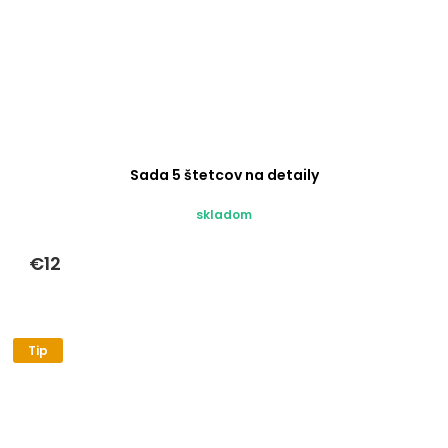
Sada 5 štetcov na detaily
skladom
€12
Tip