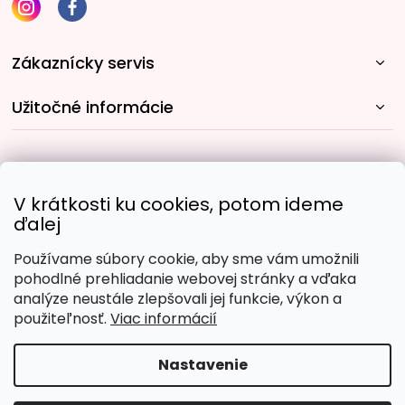
Zákaznícky servis
Užitočné informácie
Rýchle spôsoby dopravy:
V krátkosti ku cookies, potom ideme
ďalej
Používame súbory cookie, aby sme vám umožnili
Obľúbené spôsoby platby:
pohodlné prehliadanie webovej stránky a vďaka
analýze neustále zlepšovali jej funkcie, výkon a
použiteľnosť.
Viac informácií
Nastavenie
Copyright 2026
Malujpodlacisel.sk
. Všetky práva
vyhradené.
Upraviť nastavenie cookies