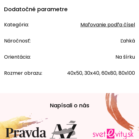
Dodatočné parametre
Kategória
:
Maľovanie podľa čísel
Náročnosť
:
Ľahká
Orientácia
:
Na šírku
Rozmer obrazu
:
40x50, 30x40, 60x80, 80x100
Z
á
Napísali o nás
p
ä
t
i
e