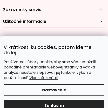
Zákaznícky servis
Užitočné informácie
Rýchle spôsoby dopravy:
V krátkosti ku cookies, potom ideme
ďalej
Používame súbory cookie, aby sme vám umožnili
Obľúbené spôsoby platby:
pohodlné prehliadanie webovej stránky a vďaka
analýze neustále zlepšovali jej funkcie, výkon a
použiteľnosť.
Viac informácií
Nastavenie
Copyright 2026
Malujpodlacisel.sk
. Všetky práva
vyhradené.
Upraviť nastavenie cookies
Súhlasím