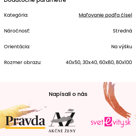
Kategória
:
Maľovanie podľa čísel
Náročnosť
:
Stredná
Orientácia
:
Na výšku
Rozmer obrazu
:
40x50, 30x40, 60x80, 80x100
Z
á
Napísali o nás
p
ä
t
i
e