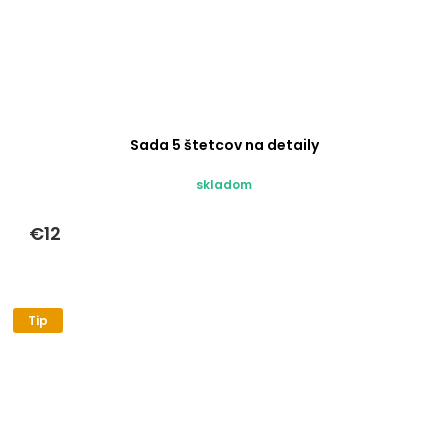
Sada 5 štetcov na detaily
skladom
€12
Tip