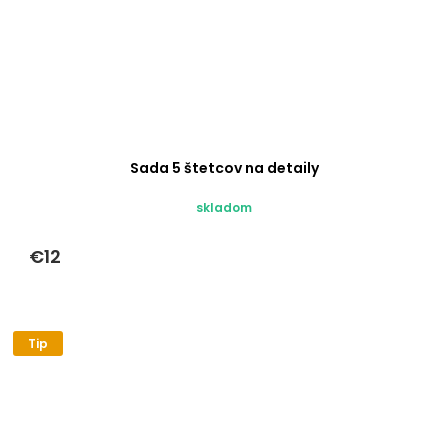
Sada 5 štetcov na detaily
skladom
€12
Tip