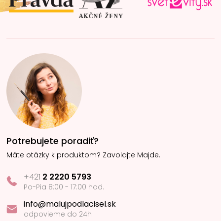
e
Potrebujete poradiť?
Máte otázky k produktom? Zavolajte Majde.
+421
2 2220 5793
Po-Pia 8:00 - 17:00 hod.
info@malujpodlacisel.sk
odpovieme do 24h