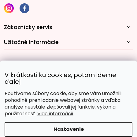
Zákaznícky servis
Užitočné informácie
Rýchle spôsoby dopravy:
V krátkosti ku cookies, potom ideme
ďalej
Používame súbory cookie, aby sme vám umožnili
Obľúbené spôsoby platby:
pohodlné prehliadanie webovej stránky a vďaka
analýze neustále zlepšovali jej funkcie, výkon a
použiteľnosť.
Viac informácií
Nastavenie
Copyright 2026
Malujpodlacisel.sk
. Všetky práva