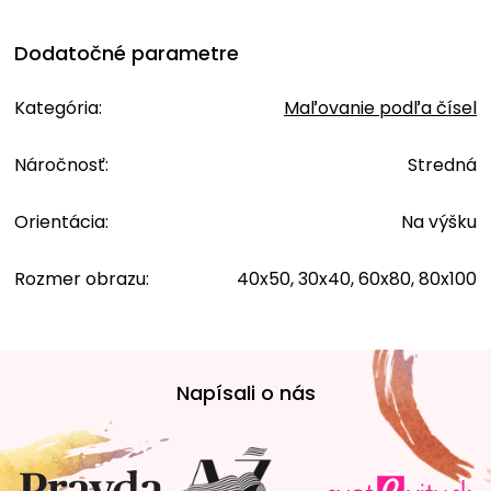
Dodatočné parametre
Kategória
:
Maľovanie podľa čísel
Náročnosť
:
Stredná
Orientácia
:
Na výšku
Rozmer obrazu
:
40x50, 30x40, 60x80, 80x100
Z
á
Napísali o nás
p
ä
t
i