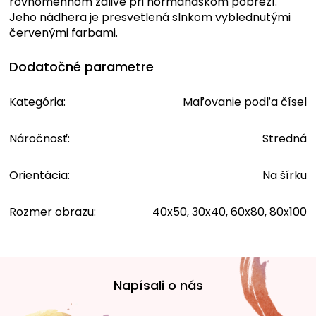
rovnomennom zálive pri normandskom pobreží.
Jeho nádhera je presvetlená slnkom vyblednutými
červenými farbami.
Dodatočné parametre
Kategória
:
Maľovanie podľa čísel
Náročnosť
:
Stredná
Orientácia
:
Na šírku
Rozmer obrazu
:
40x50, 30x40, 60x80, 80x100
Z
á
Napísali o nás
p
ä