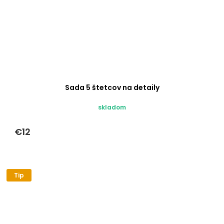
Sada 5 štetcov na detaily
skladom
€12
Tip