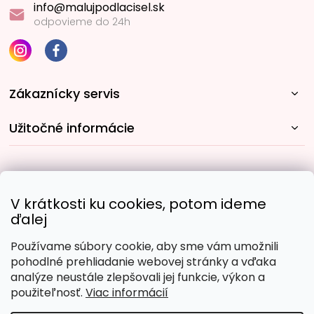
info@malujpodlacisel.sk
odpovieme do 24h
Zákaznícky servis
Užitočné informácie
Rýchle spôsoby dopravy:
V krátkosti ku cookies, potom ideme
ďalej
Používame súbory cookie, aby sme vám umožnili
Obľúbené spôsoby platby:
pohodlné prehliadanie webovej stránky a vďaka
analýze neustále zlepšovali jej funkcie, výkon a
použiteľnosť.
Viac informácií