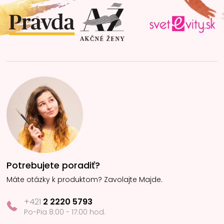
t
i
e
Potrebujete poradiť?
Máte otázky k produktom? Zavolajte Majde.
+421
2 2220 5793
Po-Pia 8:00 - 17:00 hod.