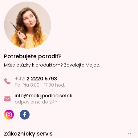
Potrebujete poradiť?
Máte otázky k produktom? Zavolajte Majde.
+421
2 2220 5793
Po-Pia 8:00 - 17:00 hod.
info@malujpodlacisel.sk
odpovieme do 24h
Zákaznícky servis