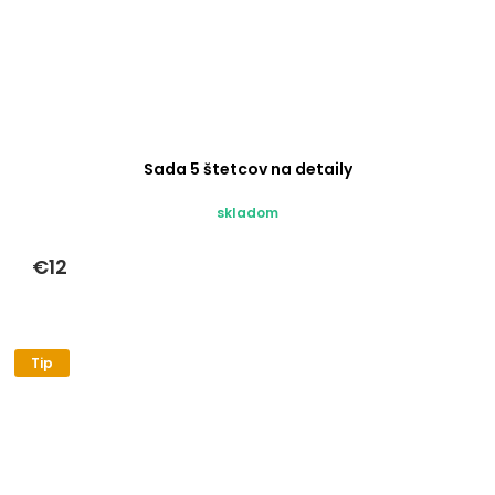
Sada 5 štetcov na detaily
skladom
€12
Tip