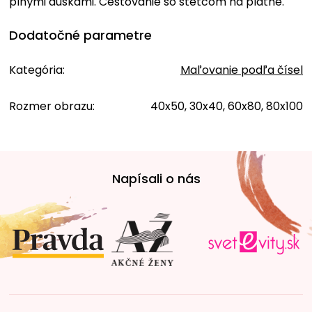
plnými dúškami. Cestovanie so štetcom na plátne.
Dodatočné parametre
Kategória
:
Maľovanie podľa čísel
Rozmer obrazu
:
40x50, 30x40, 60x80, 80x100
Z
á
Napísali o nás
p
ä
t
i
e