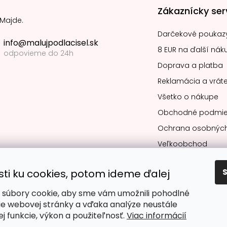
Zákaznícky ser
 Majde.
Darčekové poukaz
info@malujpodlacisel.sk
8 EUR na ďalší nák
odpovieme do 24h
Doprava a platba
Reklamácia a vráte
Všetko o nákupe
Obchodné podmie
Ochrana osobných
Veľkoobchod
sti ku cookies, potom ideme ďalej
súbory cookie, aby sme vám umožnili pohodlné
Obľúbené spô
ie webovej stránky a vďaka analýze neustále
jej funkcie, výkon a použiteľnosť.
Viac informácií