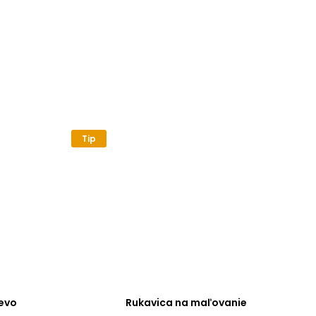
Tip
evo
Rukavica na maľovanie