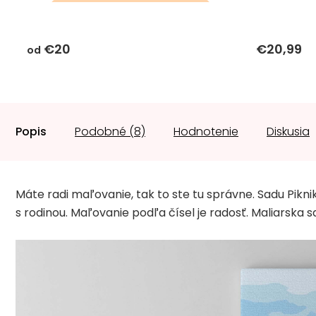
darčeky k objednávke sa k
tomuto produktu
€20
€20,99
nevzťahujú
od
Popis
Podobné (8)
Hodnotenie
Diskusia
Máte radi maľovanie, tak to ste tu správne. Sadu Pikni
s rodinou. Maľovanie podľa čísel je radosť. Maliarska s