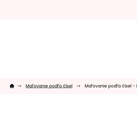
Prejsť
na
obsah
Domov
Maľovanie podľa čísel
Maľovanie podľa čísel - P