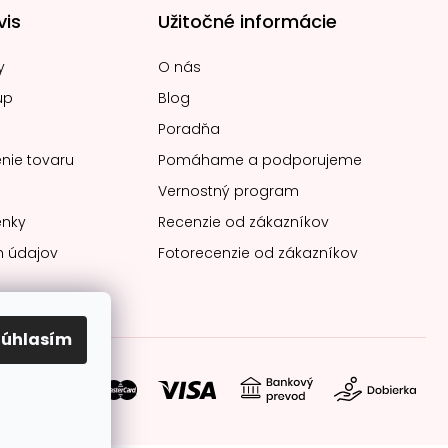
vis
Užitočné informácie
y
O nás
up
Blog
Poradňa
nie tovaru
Pomáhame a podporujeme
Vernostný program
nky
Recenzie od zákazníkov
 údajov
Fotorecenzie od zákazníkov
Súhlasím
soby platby: