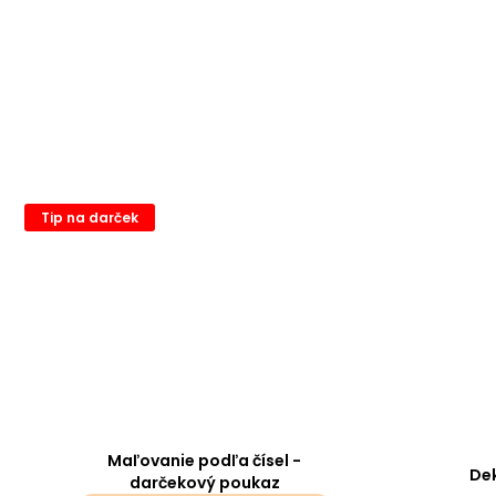
Tip na darček
Maľovanie podľa čísel -
Dek
darčekový poukaz