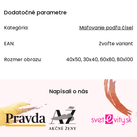
Dodatočné parametre
Kategória
:
Maľovanie podľa čísel
EAN
:
Zvoľte variant
Rozmer obrazu
:
40x50, 30x40, 60x80, 80x100
Z
á
Napísali o nás
p
ä
t
i
e