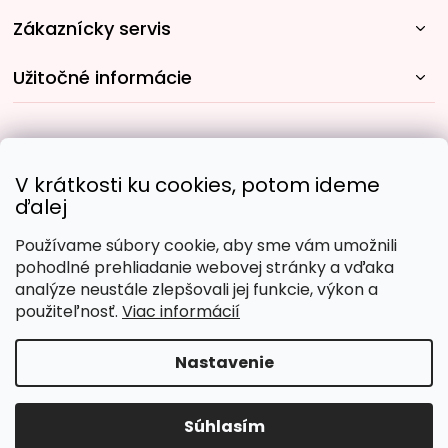
Zákaznícky servis
Užitočné informácie
Rýchle spôsoby dopravy:
V krátkosti ku cookies, potom ideme
ďalej
Používame súbory cookie, aby sme vám umožnili
Obľúbené spôsoby platby:
pohodlné prehliadanie webovej stránky a vďaka
analýze neustále zlepšovali jej funkcie, výkon a
použiteľnosť.
Viac informácií
Nastavenie
Copyright 2026
Malujpodlacisel.sk
. Všetky práva
vyhradené.
Upraviť nastavenie cookies
Súhlasím
Vytvoril Shoptet