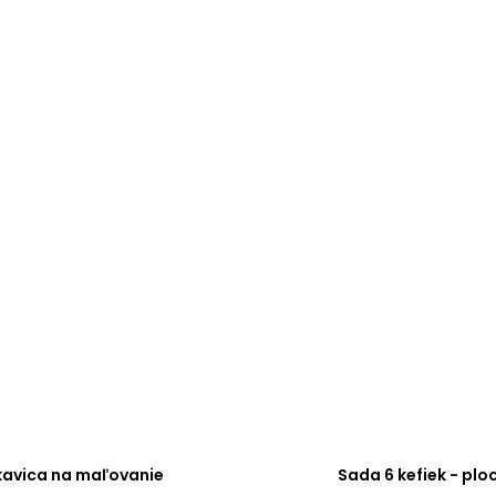
kavica na maľovanie
Sada 6 kefiek - plo