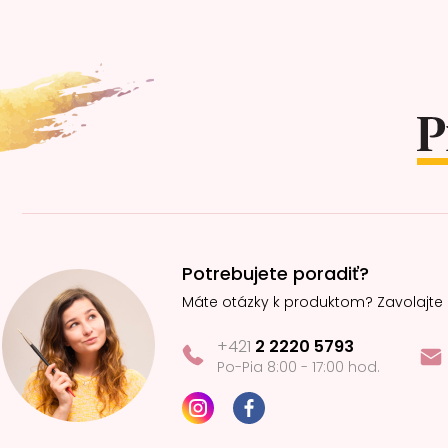
Z
á
p
ä
t
i
e
Potrebujete poradiť?
Máte otázky k produktom? Zavolajte
+421
2 2220 5793
Po-Pia 8:00 - 17:00 hod.