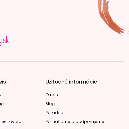
vis
Užitočné informácie
y
O nás
up
Blog
Poradňa
nie tovaru
Pomáhame a podporujeme