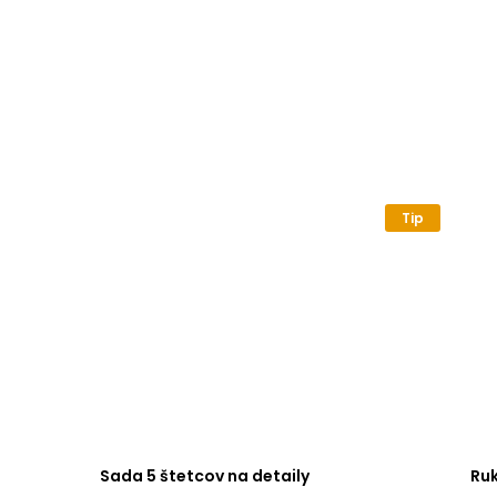
Tip
Sada 5 štetcov na detaily
Ru