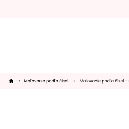
Prejsť
na
obsah
Domov
Maľovanie podľa čísel
Maľovanie podľa čísel - 