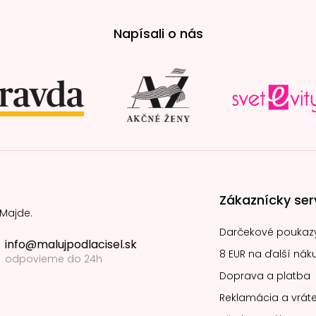
Napísali o nás
Zákaznícky ser
 Majde.
Darčekové poukaz
info@malujpodlacisel.sk
8 EUR na ďalší nák
odpovieme do 24h
Doprava a platba
Reklamácia a vráte