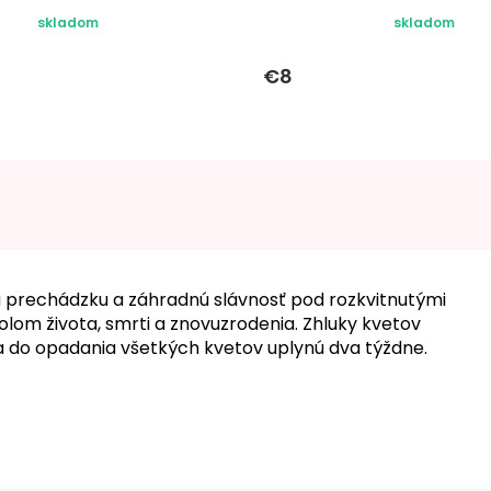
skladom
skladom
€8
a prechádzku a záhradnú slávnosť pod rozkvitnutými
om života, smrti a znovuzrodenia. Zhluky kvetov
a do opadania všetkých kvetov uplynú dva týždne.