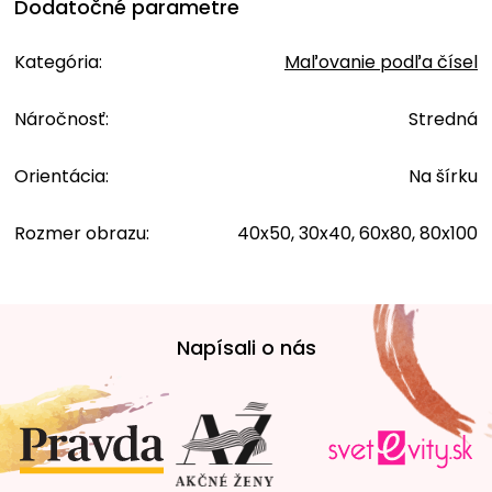
Dodatočné parametre
Kategória
:
Maľovanie podľa čísel
Náročnosť
:
Stredná
Orientácia
:
Na šírku
Rozmer obrazu
:
40x50, 30x40, 60x80, 80x100
Z
á
Napísali o nás
p
ä
t
i
e