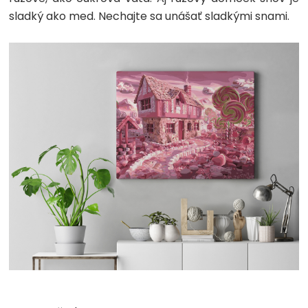
sladký ako med. Nechajte sa unášať sladkými snami.