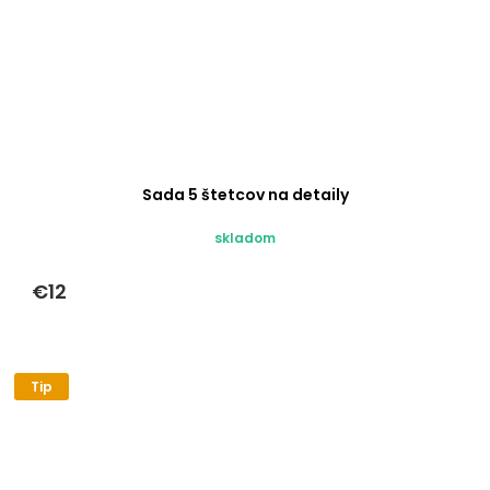
Sada 5 štetcov na detaily
skladom
€12
Tip