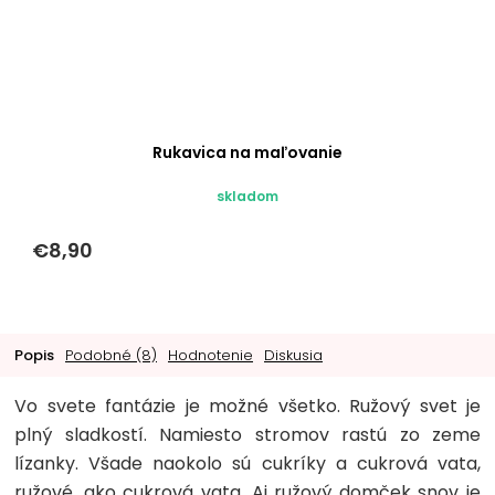
Rukavica na maľovanie
skladom
€8,90
Popis
Podobné (8)
Hodnotenie
Diskusia
Vo svete fantázie je možné všetko. Ružový svet je
plný sladkostí. Namiesto stromov rastú zo zeme
lízanky. Všade naokolo sú cukríky a cukrová vata,
ružové, ako cukrová vata. Aj ružový domček snov je