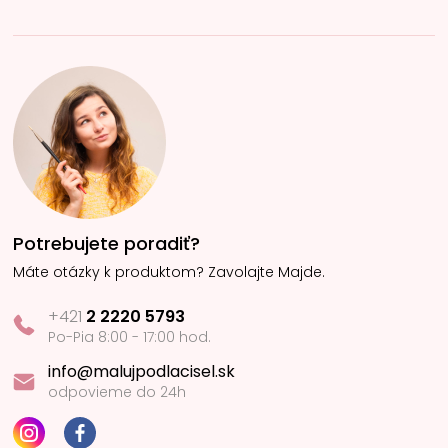
Potrebujete poradiť?
Máte otázky k produktom? Zavolajte Majde.
+421
2 2220 5793
Po-Pia 8:00 - 17:00 hod.
info@malujpodlacisel.sk
odpovieme do 24h