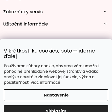
Zákaznícky servis
Užitočné informácie
Rýchle spôsoby dopravy:
V krátkosti ku cookies, potom ideme
ďalej
Používame súbory cookie, aby sme vám umožnili
Obľúbené spôsoby platby:
pohodlné prehliadanie webovej stránky a vďaka
analýze neustále zlepšovali jej funkcie, výkon a
použiteľnosť.
Viac informácií
Nastavenie
Copyright 2026
Malujpodlacisel.sk
. Všetky práva
vyhradené.
Upraviť nastavenie cookies
Súhlasím