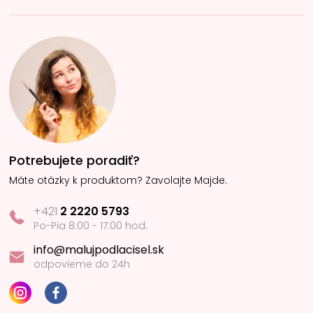
Potrebujete poradiť?
Máte otázky k produktom? Zavolajte Majde.
+421
2 2220 5793
Po-Pia 8:00 - 17:00 hod.
info@malujpodlacisel.sk
odpovieme do 24h