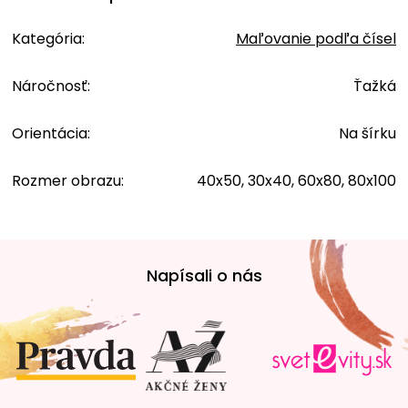
Kategória
:
Maľovanie podľa čísel
Náročnosť
:
Ťažká
Orientácia
:
Na šírku
Rozmer obrazu
:
40x50, 30x40, 60x80, 80x100
Z
á
Napísali o nás
p
ä
t
i
e