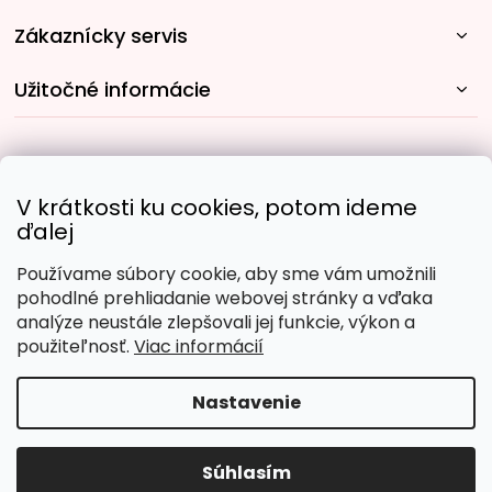
Zákaznícky servis
Užitočné informácie
Rýchle spôsoby dopravy:
V krátkosti ku cookies, potom ideme
ďalej
Používame súbory cookie, aby sme vám umožnili
Obľúbené spôsoby platby:
pohodlné prehliadanie webovej stránky a vďaka
analýze neustále zlepšovali jej funkcie, výkon a
použiteľnosť.
Viac informácií
Nastavenie
Copyright 2026
Malujpodlacisel.sk
. Všetky práva
vyhradené.
Upraviť nastavenie cookies
Súhlasím