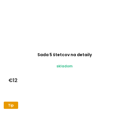
Sada 5 štetcov na detaily
skladom
€12
Tip