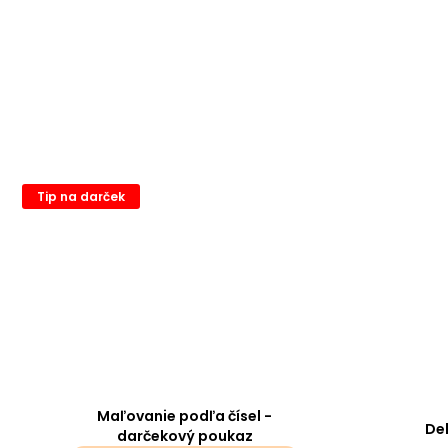
Tip na darček
Maľovanie podľa čísel -
De
darčekový poukaz