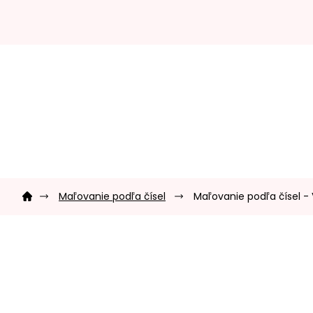
Prejsť
na
obsah
Domov
Maľovanie podľa čísel
Maľovanie podľa čísel - 