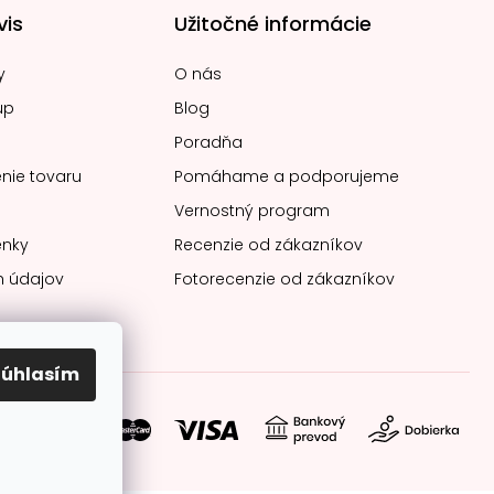
vis
Užitočné informácie
y
O nás
up
Blog
Poradňa
nie tovaru
Pomáhame a podporujeme
Vernostný program
nky
Recenzie od zákazníkov
 údajov
Fotorecenzie od zákazníkov
Súhlasím
soby platby: