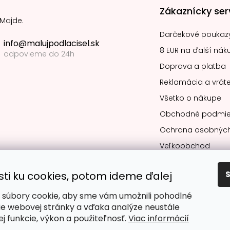
Zákaznícky ser
 Majde.
Darčekové poukaz
info@malujpodlacisel.sk
8 EUR na ďalší nák
odpovieme do 24h
Doprava a platba
Reklamácia a vráte
Všetko o nákupe
Obchodné podmie
Ochrana osobných
Veľkoobchod
sti ku cookies, potom ideme ďalej
súbory cookie, aby sme vám umožnili pohodlné
Obľúbené spô
ie webovej stránky a vďaka analýze neustále
jej funkcie, výkon a použiteľnosť.
Viac informácií