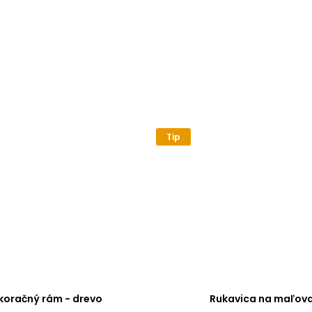
Tip
koračný rám - drevo
Rukavica na maľova