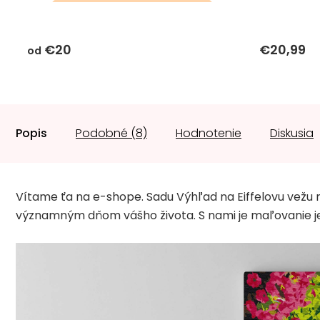
darčeky k objednávke sa k
tomuto produktu
€20
€20,99
nevzťahujú
od
Popis
Podobné (8)
Hodnotenie
Diskusia
Vítame ťa na e-shope. Sadu Výhľad na Eiffelovu vežu 
významným dňom vášho života. S nami je maľovanie je