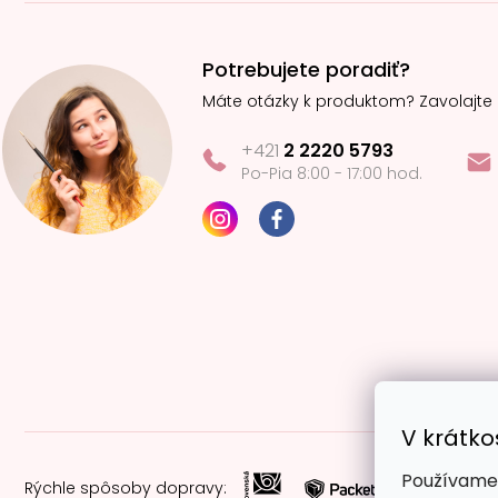
Potrebujete poradiť?
Máte otázky k produktom? Zavolajte
+421
2 2220 5793
Po-Pia 8:00 - 17:00 hod.
V krátko
Používame 
Rýchle spôsoby dopravy: