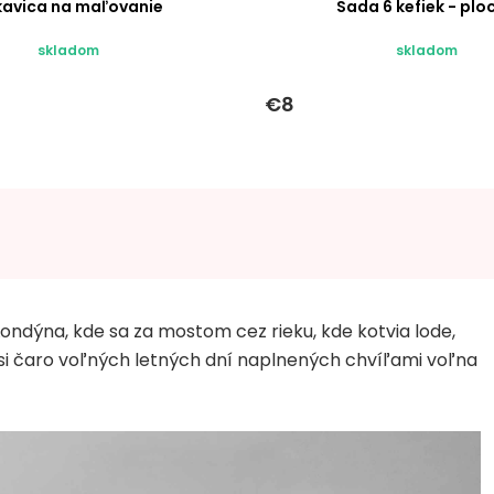
kavica na maľovanie
Sada 6 kefiek - plo
skladom
skladom
€8
ndýna, kde sa za mostom cez rieku, kde kotvia lode,
 si čaro voľných letných dní naplnených chvíľami voľna