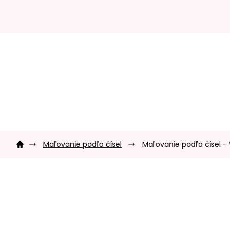
Prejsť
na
obsah
Domov
Maľovanie podľa čísel
Maľovanie podľa čísel 