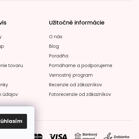
vis
Užitočné informácie
y
O nás
up
Blog
Poradňa
nie tovaru
Pomáhame a podporujeme
Vernostný program
nky
Recenzie od zákazníkov
 údajov
Fotorecenzie od zákazníkov
Súhlasím
soby platby: