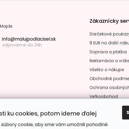
Zákaznícky ser
 Majde.
Darčekové poukaz
info@malujpodlacisel.sk
8 EUR na ďalší nák
odpovieme do 24h
Doprava a platba
Reklamácia a vráte
Všetko o nákupe
Obchodné podmie
Ochrana osobných
Veľkoobchod
sti ku cookies, potom ideme ďalej
súbory cookie, aby sme vám umožnili pohodlné
Obľúbené spô