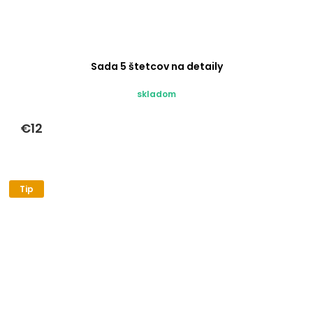
Sada 5 štetcov na detaily
skladom
€12
Tip