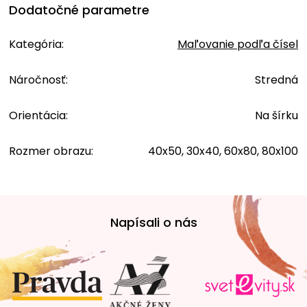
Dodatočné parametre
Kategória
:
Maľovanie podľa čísel
Náročnosť
:
Stredná
Orientácia
:
Na šírku
Rozmer obrazu
:
40x50, 30x40, 60x80, 80x100
Z
á
Napísali o nás
p
ä
t
i
e