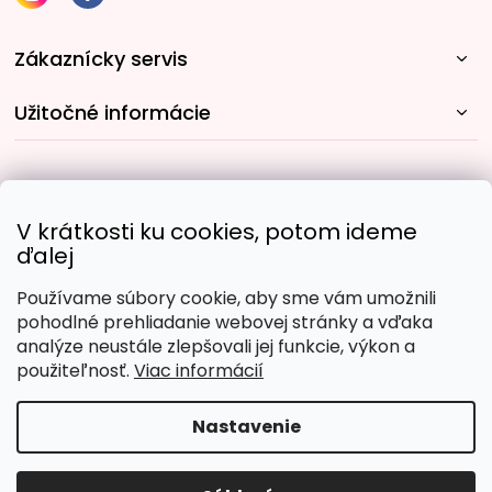
Zákaznícky servis
Užitočné informácie
Rýchle spôsoby dopravy:
V krátkosti ku cookies, potom ideme
ďalej
Používame súbory cookie, aby sme vám umožnili
Obľúbené spôsoby platby:
pohodlné prehliadanie webovej stránky a vďaka
analýze neustále zlepšovali jej funkcie, výkon a
použiteľnosť.
Viac informácií
Nastavenie
Copyright 2026
Malujpodlacisel.sk
. Všetky práva
vyhradené.
Upraviť nastavenie cookies