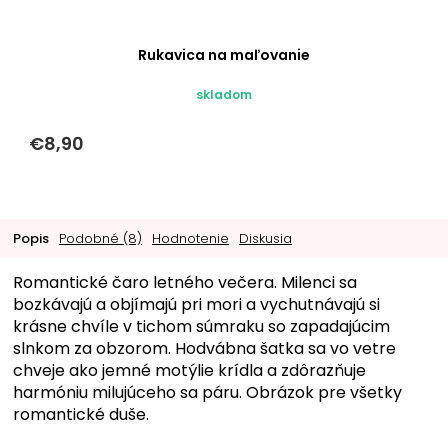
Rukavica na maľovanie
skladom
€8,90
Popis
Podobné (8)
Hodnotenie
Diskusia
Romantické čaro letného večera. Milenci sa
bozkávajú a objímajú pri mori a vychutnávajú si
krásne chvíle v tichom súmraku so zapadajúcim
slnkom za obzorom. Hodvábna šatka sa vo vetre
chveje ako jemné motýlie krídla a zdôrazňuje
harmóniu milujúceho sa páru. Obrázok pre všetky
romantické duše.