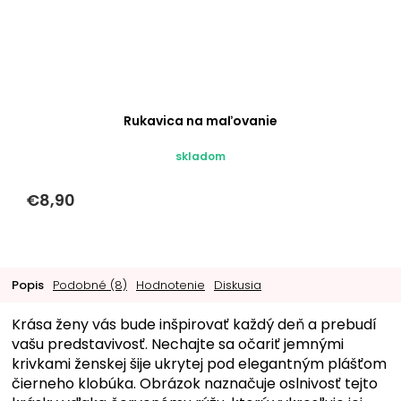
Rukavica na maľovanie
skladom
€8,90
Popis
Podobné (8)
Hodnotenie
Diskusia
Krása ženy vás bude inšpirovať každý deň a prebudí
vašu predstavivosť. Nechajte sa očariť jemnými
krivkami ženskej šije ukrytej pod elegantným plášťom
čierneho klobúka. Obrázok naznačuje oslnivosť tejto