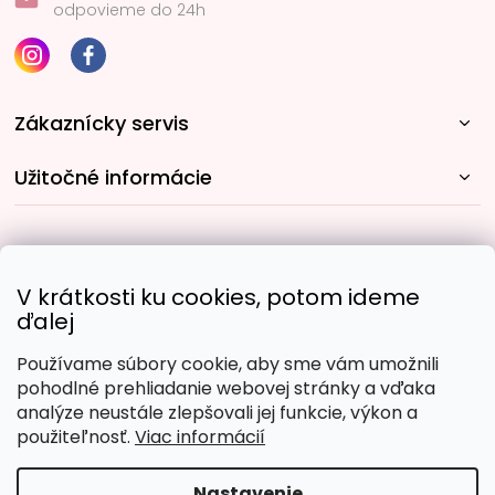
odpovieme do 24h
Zákaznícky servis
Užitočné informácie
Rýchle spôsoby dopravy:
V krátkosti ku cookies, potom ideme
ďalej
Používame súbory cookie, aby sme vám umožnili
Obľúbené spôsoby platby:
pohodlné prehliadanie webovej stránky a vďaka
analýze neustále zlepšovali jej funkcie, výkon a
použiteľnosť.
Viac informácií
Nastavenie