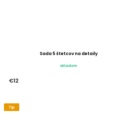
Sada 5 štetcov na detaily
skladom
€12
Tip