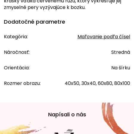
krásky vďaka červenému rúžu, ktorý vykresľuje jej
zmyselné pery vyzývajúce k bozku.
Dodatočné parametre
Kategória
:
Maľovanie podľa čísel
Náročnosť
:
Stredná
Orientácia
:
Na šírku
Rozmer obrazu
:
40x50, 30x40, 60x80, 80x100
Z
á
Napísali o nás
p
ä
t