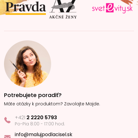
i
e
Potrebujete poradiť?
Máte otázky k produktom? Zavolajte Majde.
+421
2 2220 5793
Po-Pia 8:00 - 17:00 hod.
info@malujpodlacisel.sk