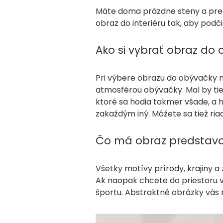
Máte doma prázdne steny a prem
obraz do interiéru tak, aby podči
Ako si vybrať obraz do
Pri výbere obrazu do obývačky my
atmosférou obývačky. Mal by tie
ktoré sa hodia takmer všade, a 
zakaždým iný. Môžete sa tiež ria
Čo má obraz predstavo
Všetky motívy prírody, krajiny a
Ak naopak chcete do priestoru v
športu. Abstraktné obrázky vás n