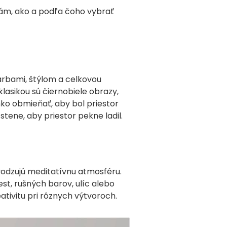
ám, ako a podľa čoho vybrať
arbami, štýlom a celkovou
lasikou sú čiernobiele obrazy,
ko obmieňať, aby bol priestor
tene, aby priestor pekne ladil.
avodzujú meditatívnu atmosféru.
st, rušných barov, ulíc alebo
tivitu pri rôznych výtvoroch.