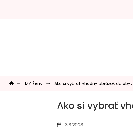
Prejsť
na
obsah
Domov
MY Ženy
Ako si vybrať vhodný obrázok do obý
Ako si vybrať v
3.3.2023