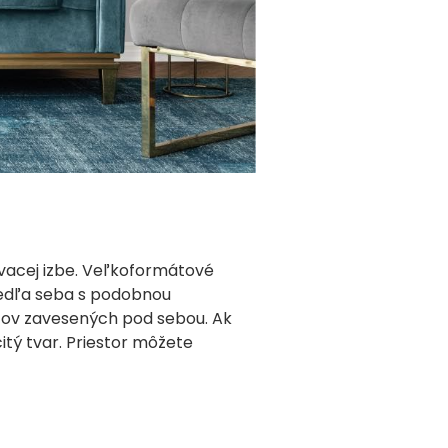
ývacej izbe. Veľkoformátové
vedľa seba s podobnou
azov zavesených pod sebou. Ak
itý tvar. Priestor môžete