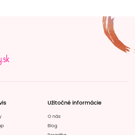
vis
Užitočné informácie
y
O nás
up
Blog
Poradňa