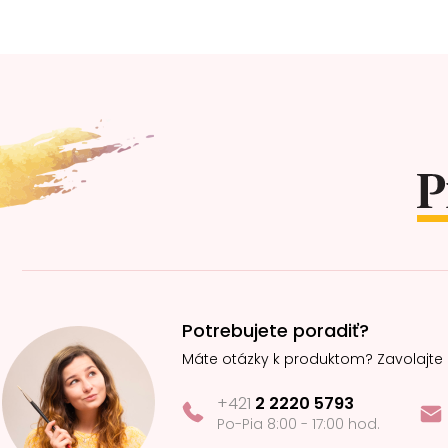
Z
á
p
ä
t
i
e
Potrebujete poradiť?
Máte otázky k produktom? Zavolajte
+421
2 2220 5793
Po-Pia 8:00 - 17:00 hod.