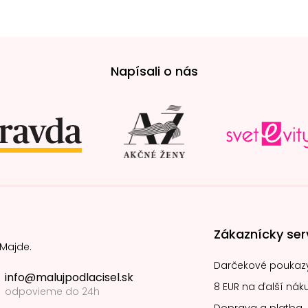
Napísali o nás
Zákaznícky ser
 Majde.
Darčekové poukaz
info@malujpodlacisel.sk
8 EUR na ďalší nák
odpovieme do 24h
Doprava a platba