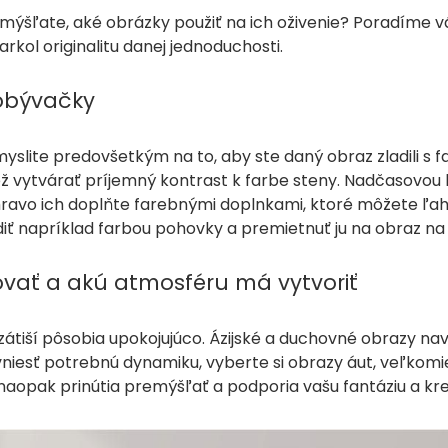
ýšľate, aké obrázky použiť na ich oživenie? Poradíme v
arkol originalitu danej jednoduchosti.
 obývačky
slite predovšetkým na to, aby ste daný obraz zladili s f
ž vytvárať príjemný kontrast k farbe steny. Nadčasovou k
hravo ich doplňte farebnými doplnkami, ktoré môžete ľah
diť napríklad farbou pohovky a premietnuť ju na obraz na s
vať a akú atmosféru má vytvoriť
 zátiší pôsobia upokojujúco. Ázijské a duchovné obrazy n
niesť potrebnú dynamiku, vyberte si obrazy áut, veľkomie
aopak prinútia premýšľať a podporia vašu fantáziu a krea