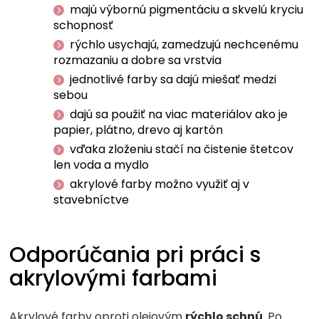
majú výbornú pigmentáciu a skvelú kryciu
schopnosť
rýchlo usychajú, zamedzujú nechcenému
rozmazaniu a dobre sa vrstvia
jednotlivé farby sa dajú miešať medzi
sebou
dajú sa použiť na viac materiálov ako je
papier, plátno, drevo aj kartón
vďaka zloženiu stačí na čistenie štetcov
len voda a mydlo
akrylové farby možno využiť aj v
stavebníctve
Odporúčania pri práci s
akrylovými farbami
Akrylové farby oproti olejovým
rýchlo schnú
. Po