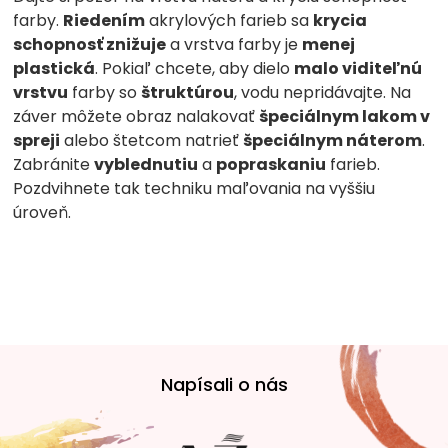
farby.
Riedením
akrylových farieb sa
krycia
schopnosť znižuje
a vrstva farby je
menej
plastická
. Pokiaľ chcete, aby dielo
malo viditeľnú
vrstvu
farby so
štruktúrou
, vodu nepridávajte. Na
záver môžete obraz nalakovať
špeciálnym lakom v
spreji
alebo štetcom natrieť
špeciálnym náterom
.
Zabránite
vyblednutiu
a
popraskaniu
farieb.
Pozdvihnete tak techniku ​​maľovania na vyššiu
úroveň.
Z
á
Napísali o nás
p
ä
t