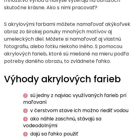
množstvo výhod a navyše vyzerajú na obrazoch
skutočne krásne. Ako s nimi pracovať?
S akrylovými farbami môžete namaľovať akýkoľvek
obraz zo širokej ponuky mnohých motívov aj
umeleckých diel. Môžete si namaľovať aj vlastnú
fotografiu, alebo fotku niekoho iného. S pomocou
akrylových farieb, ktoré sú miešané na mieru podľa
potreby daného obrazu, to zvládnete ľahko.
Výhody akrylových farieb
sú jedny z najviac využívaných farieb pri
maľovaní
v čerstvom stave ich možno riediť vodou
ako náhle zaschnú, stávajú sa
vodeodolnými
dajú sa ľahko použiť