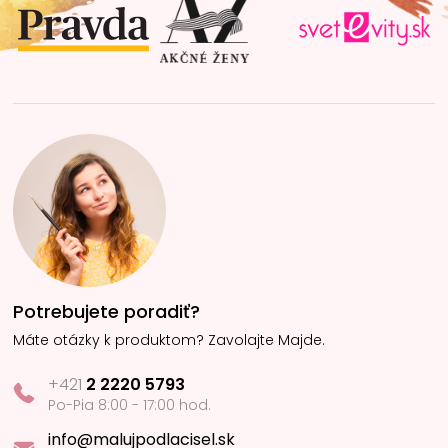
i
e
Potrebujete poradiť?
Máte otázky k produktom? Zavolajte Majde.
+421
2 2220 5793
Po-Pia 8:00 - 17:00 hod.
info@malujpodlacisel.sk