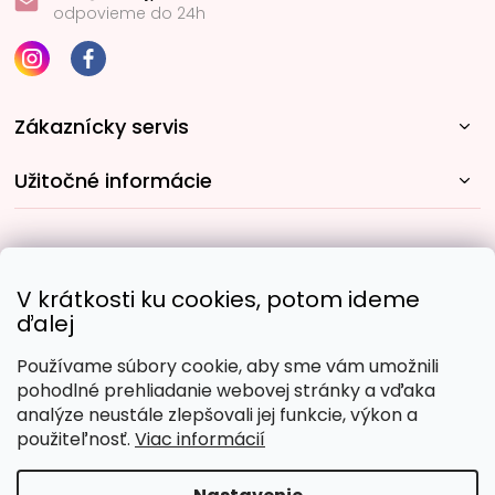
odpovieme do 24h
Zákaznícky servis
Užitočné informácie
Rýchle spôsoby dopravy:
V krátkosti ku cookies, potom ideme
ďalej
Používame súbory cookie, aby sme vám umožnili
Obľúbené spôsoby platby:
pohodlné prehliadanie webovej stránky a vďaka
analýze neustále zlepšovali jej funkcie, výkon a
použiteľnosť.
Viac informácií