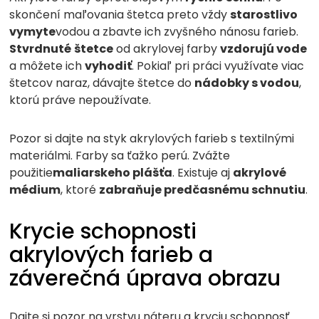
skončení maľovania štetca preto vždy
starostlivo
vymyte
vodou a zbavte ich zvyšného nánosu farieb.
Stvrdnuté
štetce
od akrylovej farby
vzdorujú vode
a môžete ich
vyhodiť
. Pokiaľ pri práci využívate viac
štetcov naraz, dávajte štetce do
nádobky s vodou
,
ktorú práve nepoužívate.
Pozor si dajte na styk akrylových farieb s textilnými
materiálmi. Farby sa ťažko perú. Zvážte
použitie
maliarskeho plášťa
. Existuje aj
akrylové
médium
, ktoré
zabraňuje predčasnému schnutiu
.
Krycie schopnosti
akrylových farieb a
záverečná úprava obrazu
Dajte si pozor na vrstvu náteru a kryciu schopnosť