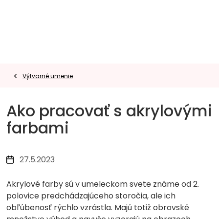
Prejsť
na
obsah
Výtvarné umenie
Ako pracovať s akrylovými
farbami
27.5.2023
Akrylové farby sú v umeleckom svete známe od 2.
polovice predchádzajúceho storočia, ale ich
obľúbenosť rýchlo vzrástla. Majú totiž obrovské