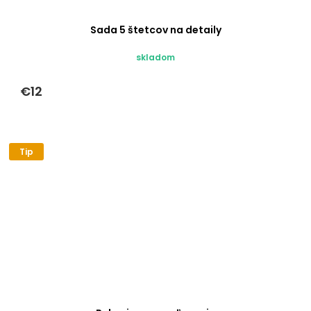
Sada 5 štetcov na detaily
skladom
€12
Tip