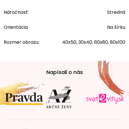
Náročnosť
:
Stredná
Orientácia
:
Na šírku
Rozmer obrazu
:
40x50, 30x40, 60x80, 80x100
Z
á
Napísali o nás
p
ä
t
i
e