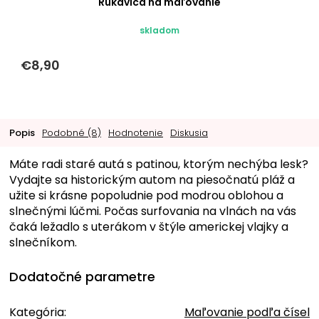
Rukavica na maľovanie
skladom
€8,90
Popis
Podobné (8)
Hodnotenie
Diskusia
Máte radi staré autá s patinou, ktorým nechýba lesk?
Vydajte sa historickým autom na piesočnatú pláž a
užite si krásne popoludnie pod modrou oblohou a
slnečnými lúčmi. Počas surfovania na vlnách na vás
čaká ležadlo s uterákom v štýle americkej vlajky a
slnečníkom.
Dodatočné parametre
Kategória
:
Maľovanie podľa čísel