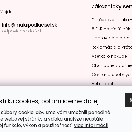
Zákaznícky ser
 Majde.
Darčekové poukaz
info@malujpodlacisel.sk
8 EUR na ďalší nák
odpovieme do 24h
Doprava a platba
Reklamácia a vráte
Všetko o nákupe
Obchodné podmie
Ochrana osobných
Veľkoobchod
sti ku cookies, potom ideme ďalej
súbory cookie, aby sme vám umožnili pohodlné
Obľúbené spô
ie webovej stránky a vďaka analýze neustále
jej funkcie, výkon a použiteľnosť.
Viac informácií