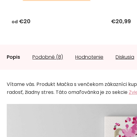
darčeky k objednávke sa k
tomuto produktu
€20
€20,99
nevzťahujú
od
Popis
Podobné (8)
Hodnotenie
Diskusia
Vítame vás. Produkt Mačka s venčekom zákazníci kupu
radosť, žiadny stres. Táto omaľovánka je zo sekcie
Zvi