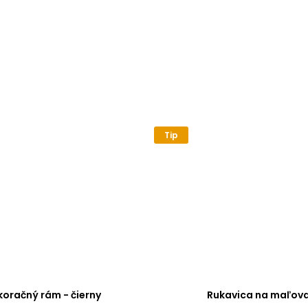
Tip
oračný rám - čierny
Rukavica na maľova