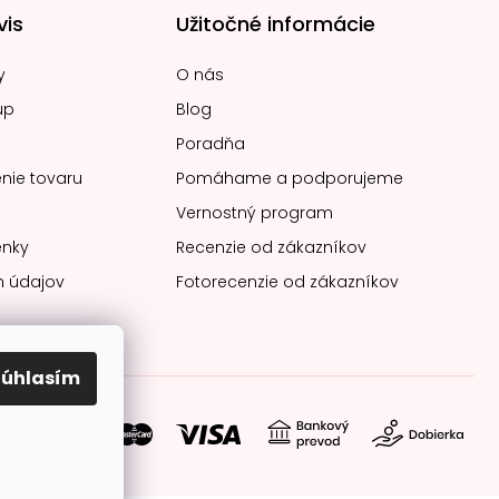
vis
Užitočné informácie
y
O nás
up
Blog
Poradňa
nie tovaru
Pomáhame a podporujeme
Vernostný program
nky
Recenzie od zákazníkov
 údajov
Fotorecenzie od zákazníkov
Súhlasím
soby platby: