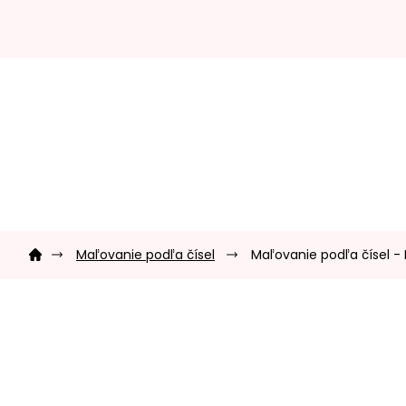
Prejsť
na
obsah
Domov
Maľovanie podľa čísel
Maľovanie podľa čísel 