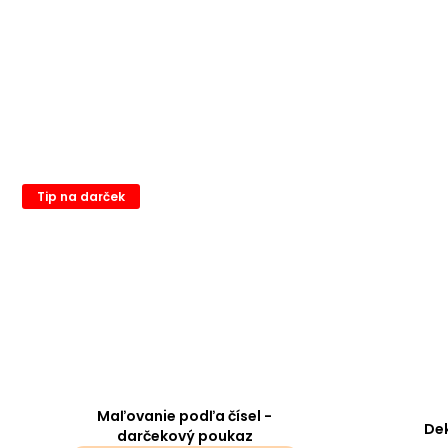
Tip na darček
Maľovanie podľa čísel -
Dek
darčekový poukaz