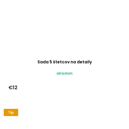
Sada 5 štetcov na detaily
skladom
€12
Tip