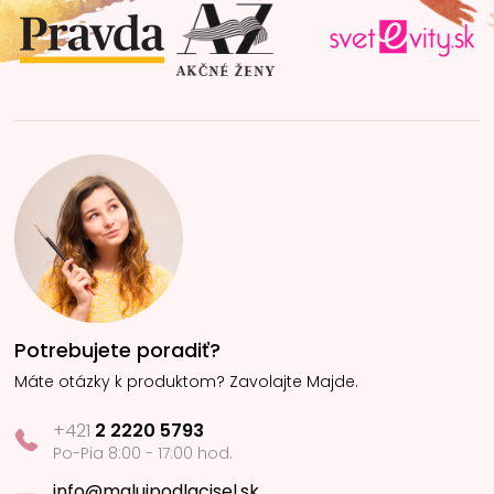
t
i
e
Potrebujete poradiť?
Máte otázky k produktom? Zavolajte Majde.
+421
2 2220 5793
Po-Pia 8:00 - 17:00 hod.
info@malujpodlacisel.sk