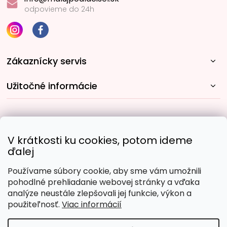
odpovieme do 24h
Zákaznícky servis
Užitočné informácie
Rýchle spôsoby dopravy:
V krátkosti ku cookies, potom ideme
ďalej
Používame súbory cookie, aby sme vám umožnili
Obľúbené spôsoby platby:
pohodlné prehliadanie webovej stránky a vďaka
analýze neustále zlepšovali jej funkcie, výkon a
použiteľnosť.
Viac informácií