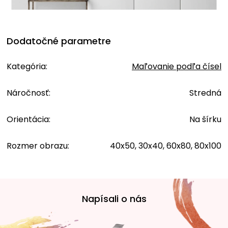
Dodatočné parametre
Kategória
:
Maľovanie podľa čísel
Náročnosť
:
Stredná
Orientácia
:
Na šírku
Rozmer obrazu
:
40x50, 30x40, 60x80, 80x100
Z
á
Napísali o nás
p
ä