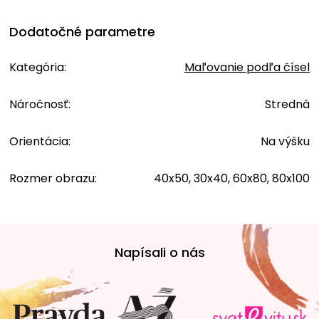
Dodatočné parametre
Kategória
:
Maľovanie podľa čísel
Náročnosť
:
Stredná
Orientácia
:
Na výšku
Rozmer obrazu
:
40x50, 30x40, 60x80, 80x100
Z
á
Napísali o nás
p
ä
t
i