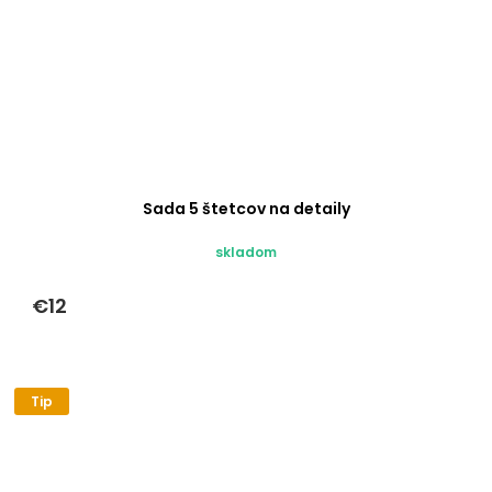
Sada 5 štetcov na detaily
skladom
€12
Tip