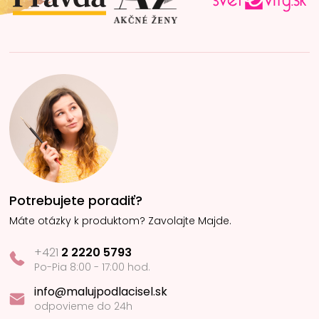
e
Potrebujete poradiť?
Máte otázky k produktom? Zavolajte Majde.
+421
2 2220 5793
Po-Pia 8:00 - 17:00 hod.
info@malujpodlacisel.sk
odpovieme do 24h