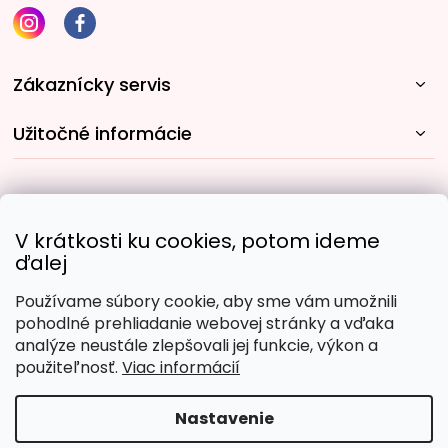
Zákaznícky servis
Užitočné informácie
Rýchle spôsoby dopravy:
V krátkosti ku cookies, potom ideme
ďalej
Používame súbory cookie, aby sme vám umožnili
Obľúbené spôsoby platby:
pohodlné prehliadanie webovej stránky a vďaka
analýze neustále zlepšovali jej funkcie, výkon a
použiteľnosť.
Viac informácií
Nastavenie
Copyright 2026
Malujpodlacisel.sk
. Všetky práva