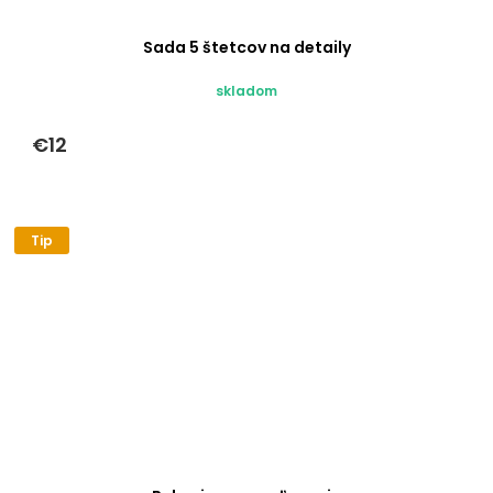
Sada 5 štetcov na detaily
skladom
€12
Tip