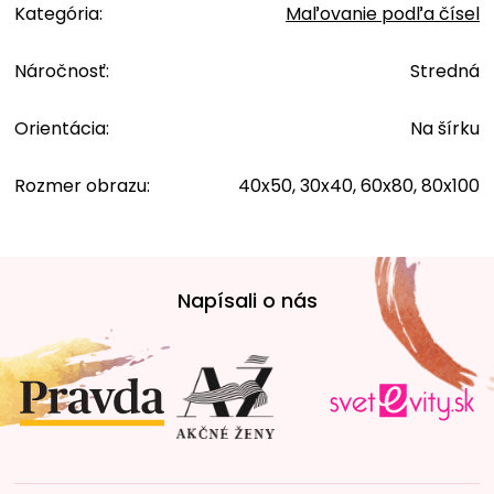
Kategória
:
Maľovanie podľa čísel
Náročnosť
:
Stredná
Orientácia
:
Na šírku
Rozmer obrazu
:
40x50, 30x40, 60x80, 80x100
Z
á
Napísali o nás
p
ä
t
i
e