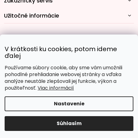
Zákaznícky servis
Užitočné informácie
Rýchle spôsoby dopravy:
V krátkosti ku cookies, potom ideme
ďalej
Používame súbory cookie, aby sme vám umožnili
Obľúbené spôsoby platby:
pohodlné prehliadanie webovej stránky a vďaka
analýze neustále zlepšovali jej funkcie, výkon a
použiteľnosť.
Viac informácií
Nastavenie
Copyright 2026
Malujpodlacisel.sk
. Všetky práva
vyhradené.
Upraviť nastavenie cookies
Súhlasím
Vytvoril Shoptet