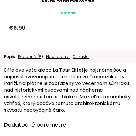
Rukavica na maľovanie
skladom
€8,90
Popis
Podobné (8)
Hodnotenie
Diskusia
Eiffelova veža alebo La Tour Eiffel je najznámejšou a
najnavštevovanejšou pamiatkou vo Francúzsku a v
Paríži. Na plátne je zobrazený vo večernom súmraku
nad historickými budovami nad nádherne
osvetleným mostom s oblúkmi. Má veľmi romantický
vzhľad, ktorý dodáva tomuto architektonickému
skvostu neobyčajné čaro.
Dodatočné parametre