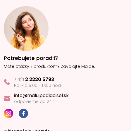
Potrebujete poradiť?
Máte otázky k produktom? Zavolajte Majde.
+421
2 2220 5793
Po-Pia 8:00 - 17:00 hod.
info@malujpodlacisel.sk
odpovieme do 24h